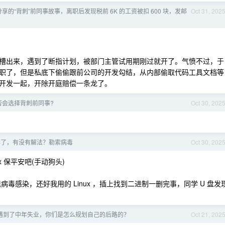
享的“背刺”前同事故事，离职后发现税前 6K 的工资被扣 600 块，发邮
Oct 31, 202
槽出来，遇到了断指计划，被部门主管试用期刚过就开了。气愤不过，于
职了，但是私底下偷偷跟前公司的开发勾结，从内部偷取代码工具文档等
开发一起，开除开庭赔偿一条龙了。
否会选择背刺前同事?
Oct 30, 202
毒了，有没有解法？勒索病毒
Oct 30, 202
ux 保平安吧(手动狗头)
毒感染，还好我用的 Linux ，插上找到二进制一删完事，同学 U 盘发
遇到了中年失业，你们是怎么规划自己的后路的？
Oct 21, 202