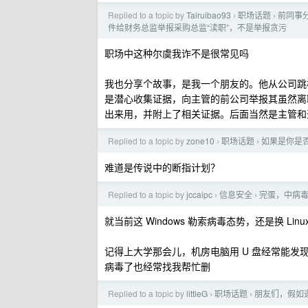
Replied to a topic by
Tairuibao93
职场话题
前同事分
›
›
件给财务总监举报采购总监“渎职”，不是举报贪污
职场中这种尔虞我诈不是很常见吗
我也分享个故事，是我一个朋友的。他从公司跳
是潜心收集证据，向主管的前公司举报其虽然离
出来用，并附上了相关证据。后面当然是主管和
Replied to a topic by
zone10
职场话题
如果是你是
›
›
难道是传说中的断指计划？
Replied to a topic by
jccaipc
信息安全
完蛋，中病
›
›
就当前这 Windows 勒索病毒态势，还是换 Lin
记得上大学那会儿，机房电脑用 U 盘经常能发现病
病毒了也经常找我帮忙删
Replied to a topic by
littleG
职场话题
朋友们，假如
›
›