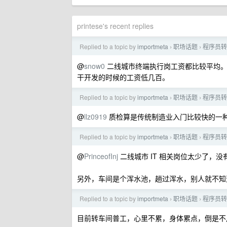
printese's recent replies
Replied to a topic by
importmeta
职场话题
程序员转
›
›
@
snow0
二线城市终端执行岗工资都比较平均。
干开发的时候的工资低几百。
Replied to a topic by
importmeta
职场话题
程序员转
›
›
@
llz0919
质检算是传统制造业入门比较快的一
Replied to a topic by
importmeta
职场话题
程序员转
›
›
@
PrinceofInj
二线城市 IT 相关岗位太少了，
另外，车间是个浑水池，趟过浑水，别人就不知
Replied to a topic by
importmeta
职场话题
程序员转
›
›
目前转车间普工，心里不累，身体累点，倒是不