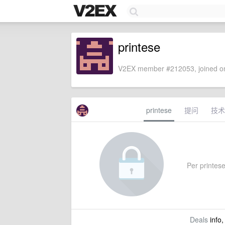
printese
V2EX member #212053, joined on
printese
提问
技术
Per printese'
Deals
info,