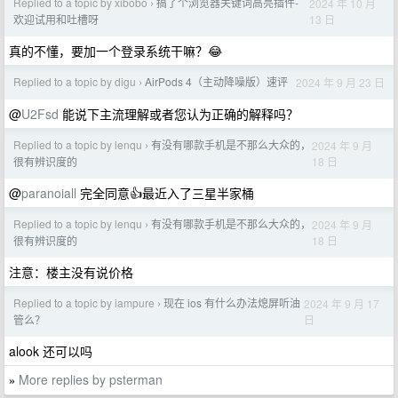
Replied to a topic by xibobo
搞了个浏览器关键词高亮插件-
2024 年 10 月
›
13 日
欢迎试用和吐槽呀
真的不懂，要加一个登录系统干嘛？😂
Replied to a topic by digu
AirPods 4（主动降噪版）速评
2024 年 9 月 23 日
›
@
U2Fsd
能说下主流理解或者您认为正确的解释吗？
Replied to a topic by lenqu
有没有哪款手机是不那么大众的，
2024 年 9 月
›
18 日
很有辨识度的
@
paranoiall
完全同意👍最近入了三星半家桶
Replied to a topic by lenqu
有没有哪款手机是不那么大众的，
2024 年 9 月
›
18 日
很有辨识度的
注意：楼主没有说价格
Replied to a topic by iampure
现在 ios 有什么办法熄屏听油
2024 年 9 月 17
›
日
管么？
alook 还可以吗
More replies by psterman
»