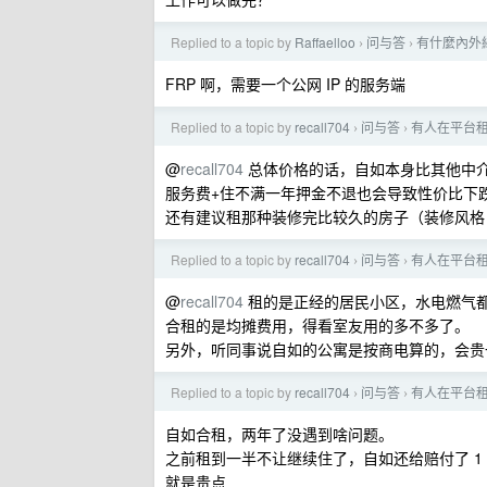
Replied to a topic by
Raffaelloo
问与答
有什麼內外
›
›
FRP 啊，需要一个公网 IP 的服务端
Replied to a topic by
recall704
问与答
有人在平台
›
›
@
recall704
总体价格的话，自如本身比其他中
服务费+住不满一年押金不退也会导致性价比下
还有建议租那种装修完比较久的房子（装修风格 1
Replied to a topic by
recall704
问与答
有人在平台
›
›
@
recall704
租的是正经的居民小区，水电燃气
合租的是均摊费用，得看室友用的多不多了。
另外，听同事说自如的公寓是按商电算的，会贵
Replied to a topic by
recall704
问与答
有人在平台
›
›
自如合租，两年了没遇到啥问题。
之前租到一半不让继续住了，自如还给赔付了 1
就是贵点