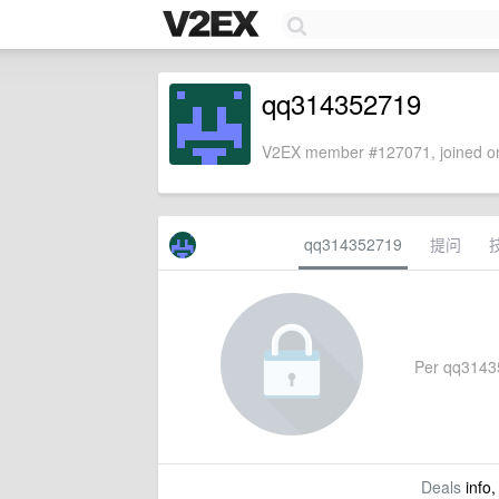
qq314352719
V2EX member #127071, joined on
qq314352719
提问
Per qq314352
Deals
info,