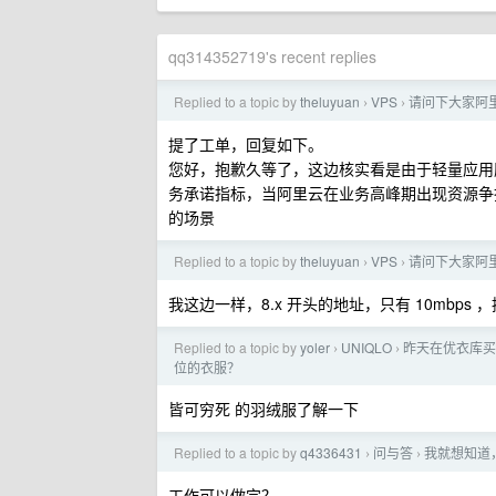
qq314352719's recent replies
Replied to a topic by
theluyuan
VPS
请问下大家阿
›
›
提了工单，回复如下。
您好，抱歉久等了，这边核实看是由于轻量应用
务承诺指标，当阿里云在业务高峰期出现资源争
的场景
Replied to a topic by
theluyuan
VPS
请问下大家阿
›
›
我这边一样，8.x 开头的地址，只有 10mbps
Replied to a topic by
yoler
UNIQLO
昨天在优衣库买
›
›
位的衣服？
皆可穷死 的羽绒服了解一下
Replied to a topic by
q4336431
问与答
我就想知道
›
›
工作可以做完？