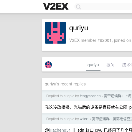
quriyu
V2EX member #92001, joined on 
quriyu
提问
技术
quriyu's recent replies
Replied to a topic by
fengyaochen
宽带症候群
上海
›
›
我这没改桥接，光猫后的设备是直接就有公网 i
Replied to a topic by
wtks1
宽带症候群
魔都电信喜提 
›
›
@
lijiacheng51
非 sdn 虹口 ipv6 已经用了几个