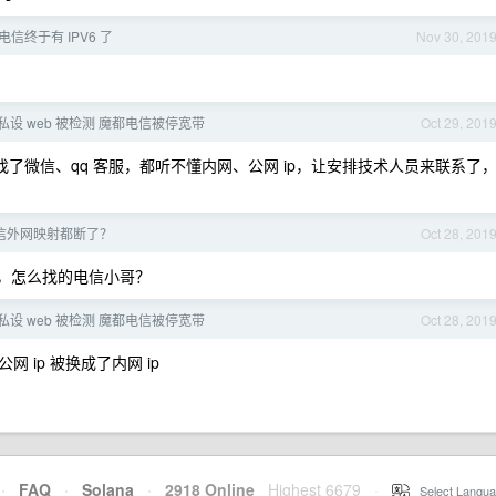
电信终于有 IPV6 了
Nov 30, 201
私设 web 被检测 魔都电信被停宽带
Oct 29, 201
了微信、qq 客服，都听不懂内网、公网 ip，让安排技术人员来联系了
信外网映射都断了？
Oct 28, 201
p，怎么找的电信小哥？
私设 web 被检测 魔都电信被停宽带
Oct 28, 201
ip 被换成了内网 ip
·
FAQ
·
Solana
·
2918 Online
Highest 6679
·
Select Langua