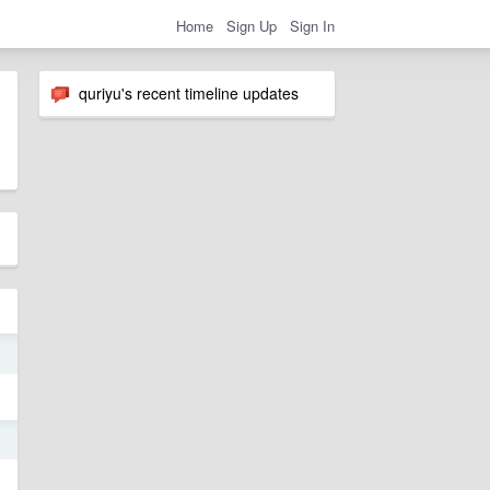
Home
Sign Up
Sign In
quriyu's recent timeline updates
0
9