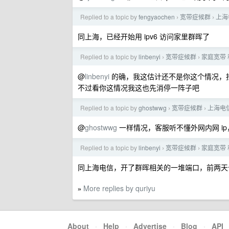
Replied to a topic by
fengyaochen
宽带症候群
上海
›
›
同上海，已经开始用 ipv6 访问家里群晖了
Replied to a topic by
linbenyi
宽带症候群
家庭宽带 
›
›
@
linbenyi
的确，我这估计还不是你这个情况，找
不过看你这情况我这也先消停一阵子吧
Replied to a topic by
ghostwwg
宽带症候群
上海电
›
›
@
ghostwwg
一样情况，客服听不懂外网内网 i
Replied to a topic by
linbenyi
宽带症候群
家庭宽带 
›
›
同上海电信，开了群晖相关的一堆端口，前两天公网 
More replies by quriyu
»
About
·
Help
·
Advertise
·
Blog
·
API