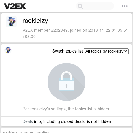
rookielzy
V2EX member #202349, joined on 2016-11-22 01:05:51
+08:00
Switch topics list
Per rookielzy's settings, the topics list is hidden
Deals
info, including closed deals, is not hidden
rookielzy's recent replies