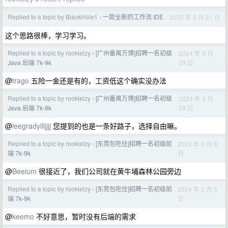
Replied to a topic by BlackHole1
一款全新的工作流 IDE
2025 年 2 月 21 日
›
这个思路很棒，学习学习。
Replied to a topic by rookielzy
[广州番禺万博]招聘一名初级
2024 年 9 月
›
29 日
Java 后端 7k-9k
@
trago
五险一金还是有的，工资低这个确实没办法
Replied to a topic by rookielzy
[广州番禺万博]招聘一名初级
2024 年 9 月
›
29 日
Java 后端 7k-9k
@
leegradyllljjjj
您提到的也是一条好路子，选择自由嘛。
Replied to a topic by rookielzy
[东莞包吃住]招聘一名初级前
2024 年 3 月 5
›
日
端 7k-9k
@
Beeium
很接近了，我们公司就在黄牛埔森林公园旁边
Replied to a topic by rookielzy
[东莞包吃住]招聘一名初级前
2024 年 3 月 5
›
日
端 7k-9k
@
keemo
不好意思，暂时没有后端的需求