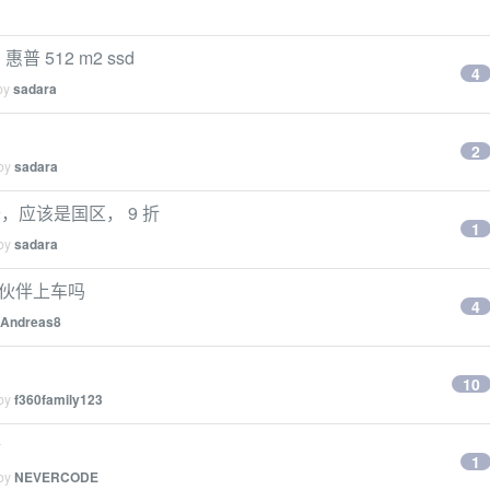
惠普 512 m2 ssd
4
 by
sadara
2
 by
sadara
值卡，应该是国区， 9 折
1
 by
sadara
有小伙伴上车吗
4
Andreas8
10
 by
f360family123
拆
1
 by
NEVERCODE