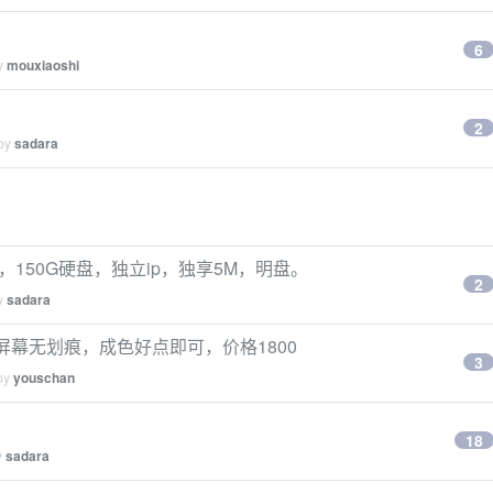
6
by
mouxiaoshi
2
 by
sadara
，150G硬盘，独立ip，独享5M，明盘。
2
by
sadara
黑、屏幕无划痕，成色好点即可，价格1800
3
 by
youschan
18
y
sadara