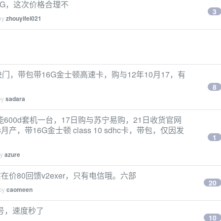
e4,8G，这次价格合理不
3
 by
zhouyifei021
快门，带包带16G金士顿高速卡，购与12年10月17，有
8
by
sadara
00d套机一台，17日购与苏宁易购，21日收货官网
产，带16G金士顿 class 10 sdhc卡，带包，仅因发
1
by
azure
价80回馈v2exer，只有电信哦。六部
20
 by
caomeen
号，速度秒了
10