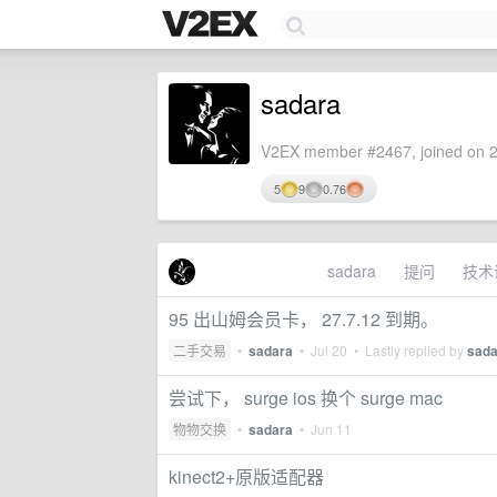
sadara
V2EX member #2467, joined on 2
5
9
0.76
sadara
提问
技术
95 出山姆会员卡， 27.7.12 到期。
二手交易
•
sadara
•
Jul 20
• Lastly replied by
sada
尝试下， surge ios 换个 surge mac
物物交换
•
sadara
•
Jun 11
kinect2+原版适配器