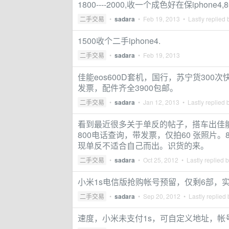
1800----2000,收一个成色好在保iphon
二手交易
•
sadara
•
Feb 19, 2013
• Lastly replied
1500收个二手iphone4.
二手交易
•
sadara
•
Feb 19, 2013
佳能eos600D套机，国行，苏宁货300次
发票，配件齐全3900包邮。
二手交易
•
sadara
•
Jan 12, 2013
• Lastly replied 
看到最近很多关于单反的帖子，搭车出佳能6
800电话查询，带发票，仅拍60 张照片。8月
现单反不适合自己而出。识货的来。
二手交易
•
sadara
•
Oct 25, 2012
• Lastly replied 
小米1s电信版抢购帐号预留，仅剩6部，实在
二手交易
•
sadara
•
Sep 20, 2012
• Lastly replied
速度，小米未支付1s，可自定义地址，帐