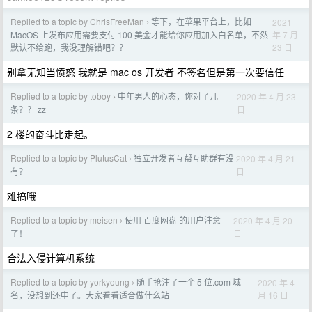
Replied to a topic by ChrisFreeMan
等下，在苹果平台上，比如
2021
›
年 7 月
MacOS 上发布应用需要支付 100 美金才能给你应用加入白名单，不然
23 日
默认不给跑，我没理解错吧？？
别拿无知当愤怒 我就是 mac os 开发者 不签名但是第一次要信任
Replied to a topic by toboy
中年男人的心态，你对了几
2020 年 4 月 23
›
日
条？？ zz
2 楼的奋斗比走起。
Replied to a topic by PlutusCat
独立开发者互帮互助群有没
2020 年 4 月 21
›
日
有？
难搞哦
Replied to a topic by meisen
使用 百度网盘 的用户注意
2020 年 4 月 20
›
日
了！
合法入侵计算机系统
Replied to a topic by yorkyoung
随手抢注了一个 5 位.com 域
2020 年 4
›
月 16 日
名，没想到还中了。大家看看适合做什么站