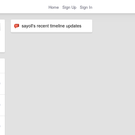
Home
Sign Up
Sign In
sayoll's recent timeline updates