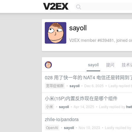
sayoll
V2EX member #639481, joined on
sayoll
提问
技术
028 用了快一年的 NAT4 电信还是转网
宽带症候群
•
sayoll
•
Dec 6, 2025
• Lastly replied
小米(15P)内置反炸现在是哪个组件
小米
•
sayoll
•
Apr 14, 2025
• Lastly replied by
hw
zhile-io/pandora
OpenAI
•
sayoll
•
Nov 10, 2023
• Lastly replied by