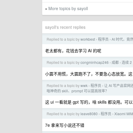
More topics by sayoll
»
sayoll's recent replies
Replied to a topic by
workbest
程序员
AI 时代，竟然
›
›
老太都有，花钱去学习 AI 的呢
Replied to a topic by
congminhcap246
成都
连续 
›
›
小震不用慌，大震跑不了，不要急心态放宽。这
Replied to a topic by
wwk
程序员
让 AI 写产品
›
›
啥神奇的 skill、prompt 可以提高效率？
这 ui 一看就是 gpt 写的，啥 skills 都没用。可以
Replied to a topic by
leave8080
程序员
Xiaomi M
›
›
7e 拿来写小说还不错