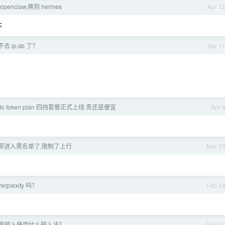
penclaw,换到 hermes
Apr 1
不
 ip.sb 了？
Apr 1
Mo token plan 四挡套餐正式上线 贵还是便宜
Apr 
带进入黑名单了,限制了上行
Mar 2
plexity 吗？
Feb 2
音输入使用什么输入法？
Feb 2