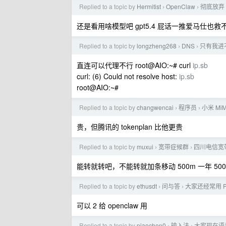
Replied to a topic by
Hermitist
OpenClaw
彻底放弃 o
›
›
还是看用啥模型吧 gpt5.4 屁话一推爱马仕也救
Replied to a topic by
longzheng268
DNS
只有我进不去
›
›
直连可以代理不行 root@AIO:~# curl
ip.sb
curl: (6) Could not resolve host:
ip.sb
root@AIO:~#
Replied to a topic by
changwencai
程序员
小米 Mi
›
›
贵，但腾讯的 tokenplan 比他更贵
Replied to a topic by
muxui
宽带症候群
四川电信宽
›
›
能转就转吧，不能转就加条移动 500m 一年 500
Replied to a topic by
ethusdt
问与答
大家还经常用 Per
›
›
可以 2 给 openclaw 用
Replied to a topic by
piaochen0
输入法
大家现在语