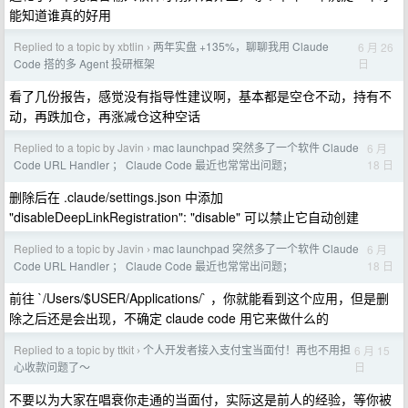
能知道谁真的好用
Replied to a topic by xbtlin
两年实盘 +135%，聊聊我用 Claude
6 月 26
›
日
Code 搭的多 Agent 投研框架
看了几份报告，感觉没有指导性建议啊，基本都是空仓不动，持有不
动，再跌加仓，再涨减仓这种空话
Replied to a topic by Javin
mac launchpad 突然多了一个软件 Claude
6 月
›
18 日
Code URL Handler ； Claude Code 最近也常常出问题；
删除后在 .claude/settings.json 中添加
"disableDeepLinkRegistration": "disable" 可以禁止它自动创建
Replied to a topic by Javin
mac launchpad 突然多了一个软件 Claude
6 月
›
18 日
Code URL Handler ； Claude Code 最近也常常出问题；
前往 `/Users/$USER/Applications/` ，你就能看到这个应用，但是删
除之后还是会出现，不确定 claude code 用它来做什么的
Replied to a topic by ttkit
个人开发者接入支付宝当面付！再也不用担
6 月 15
›
日
心收款问题了～
不要以为大家在唱衰你走通的当面付，实际这是前人的经验，等你被