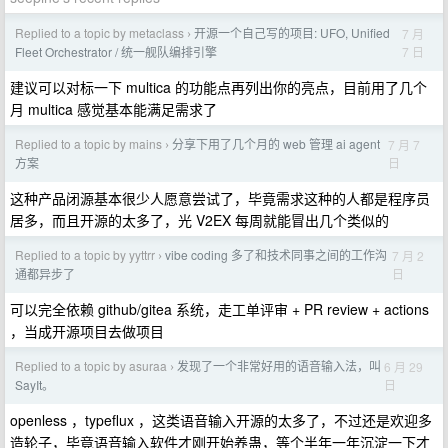
Replied to a topic by metaclass
开源一个自己写的项目: UFO, Unified
7 月
›
7 日
Fleet Orchestrator / 统一舰队编排引擎
建议可以对标一下 multica 的功能点再列出你的亮点，目前用了几个
月 multica 感觉基本能满足需求了
Replied to a topic by mains
分享下用了几个月的 web 管理 ai agent
7 月 7
›
日
方案
这种产品闭源基本很少人愿意尝试了，毕竟需求这种的人都是程序员
居多，而且开源的太多了，光 V2EX 每周就能冒出几个类似的
Replied to a topic by yyttrr
vibe coding 多了和技术同事之间的工作沟
7 月 2
›
日
通都异步了
可以完全依赖 github/gitea 系统，走工单评审 + PR review + actions
，当成开源项目去做项目
Replied to a topic by asuraa
发现了一个非常好用的语音输入法，叫
6 月 29
›
日
SayIt。
openless ，typeflux ，这类语音输入开源的太多了，不过还是欢迎多
造轮子，毕竟语音输入软件才刚开始养蛊，等个半年一年沉淀一下才