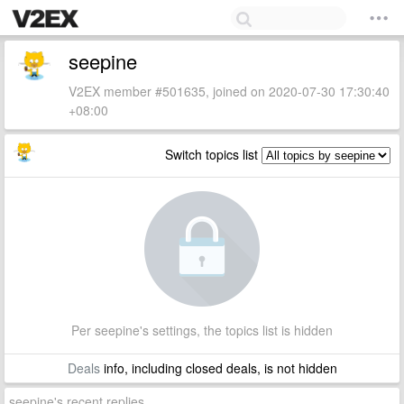
seepine
V2EX member #501635, joined on 2020-07-30 17:30:40
+08:00
Switch topics list
Per seepine's settings, the topics list is hidden
Deals
info, including closed deals, is not hidden
seepine's recent replies