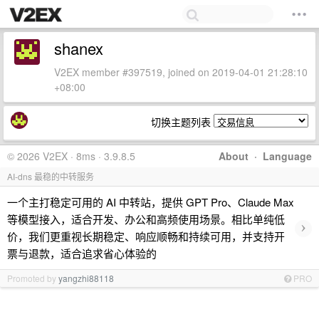
shanex
V2EX member #397519, joined on 2019-04-01 21:28:10
+08:00
切换主题列表
© 2026 V2EX · 8ms · 3.9.8.5
About
·
Language
AI-dns 最稳的中转服务
一个主打稳定可用的 AI 中转站，提供 GPT Pro、Claude Max
等模型接入，适合开发、办公和高频使用场景。相比单纯低
›
价，我们更重视长期稳定、响应顺畅和持续可用，并支持开
票与退款，适合追求省心体验的
Promoted by
yangzhi88118
PRO