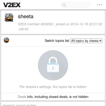
sheeta
V2EX member #206561, joined on 2016-12-18 22:01:52
+08:00
Switch topics list
Per sheeta's settings, the topics list is hidden
Deals
info, including closed deals, is not hidden
sheeta's recent replies