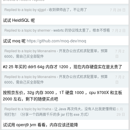
Replied to a topic by sjjgpt
收到律师函了，不让用了
7 月 28 日
›
试试 HeidiSQL 呢
Replied to a topic by shermer
webrtc 的协议栈太重了，根本不想看
7 月 2 日
›
试试 moq 呢
https://github.com/moq-dev/moq
Replied to a topic by Monanalms
开发办公台式机求配置单，预算
7 月 2
›
日
6000，需自己买全部配件
#2 25 年买的 ddr5 64g 内存才 1200 ，现在内存硬盘实在是太贵了
Replied to a topic by Monanalms
开发办公台式机求配置单，预算
7 月 2
›
日
6000，需自己买全部配件
按照京东价，32g 内存 3000 ，1T 硬盘 1000 ，cpu 9700X 和主板
2000 左右，剩下的随便买点吧
Replied to a topic by ko1haha
让 Java 再次伟大，没有人比我更懂得如
6 月
›
29 日
何打包！（分享一个四两拨千斤的多 jar 打包 exe 方式）
试试用 openj9 jvm 看看，内存应该还能降