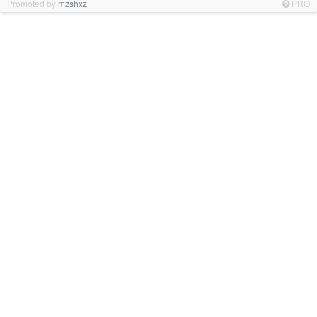
Promoted by
mzshxz
PRO