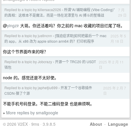
Replied to a topic by killersaca2026
所谓“AI 辅助编程 (Vibe Coding)”
7 月
›
29 日
的真相：这根本不是魔法，而是一场在泥潭里与 AI 搏斗的堑壕战
@
yingzir
大哥。你还活着吗？你之前的 mac 收藏的项目烂尾了呀。
Replied to a topic by justincnn
[强迫症求助]如何把最后一个 mac
2025 年 5
›
月 18 日
的 app，从 x86 改为 apple silicon arm64 的？打印机程序
你这个节界面咋来的呀？
Replied to a topic by Jobcrazy
开源一个 TRC20 的 USDT
2025 年 2 月 11
›
日
钱包
node 的。感觉还是不太好使。
Replied to a topic by japhetjiu699
开发了一个谷歌插件
2025 年 2 月 7
›
日
CSDN-猿了个源
不能手机号码登录。不能二维码登录 也是麻烦啊。
More replies by smallgoogle
»
© 2026 V2EX · 9ms · 3.9.8.5
About
·
Language