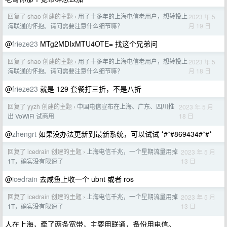
回复了 shao 创建的主题
用了十多年的上海电信老用户，想转投上
2023 年 5
›
月 19 日
海联通的怀抱。请问需要注意什么细节嘛？
@
frieze23
MTg2MDIxMTU4OTE= 找这个兄弟问
回复了 shao 创建的主题
用了十多年的上海电信老用户，想转投上
2023 年 5
›
月 18 日
海联通的怀抱。请问需要注意什么细节嘛？
@
frieze23
就是 129 套餐打三折，不是八折
回复了 yyzh 创建的主题
中国电信宣布在上海、广东、四川推
2023 年 5 月
›
18 日
出 VoWiFi 试商用
@
zhengrt
如果没办法更新到最新系统，可以试试 *#*#869434#*#*
回复了 icedrain 创建的主题
上海电信千兆，一个星期流量用掉
2023 年 5 月
›
13 日
1T，确实没有限速了
@
icedrain
去咸鱼上收一个 ubnt 或者 ros
回复了 icedrain 创建的主题
上海电信千兆，一个星期流量用掉
2023 年 5 月
›
13 日
1T，确实没有限速了
人在上海，牵了两条宽带，主要用联通，备份用电信。