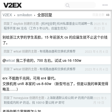
V2EX
smilodon
全部回复
回复总数
48
›
›
回复了 daytick 创建的主题
[杭州][全职] 杭州私募基金公司诚聘一名
2025 年 6
›
月 21 日
程序开发 8K 左右（工作 3 年以内，应届生优先）
别给浙江大学的学生丢脸，15 年前浙大 cs 的应届生就不止这个价钱
了。
回复了 witcat 创建的主题
有线路由器和交换机求推荐
2023 年 6 月 4 日
›
@
witcat
我二手收的，700 左右。试试 us-16-150w
回复了 witcat 创建的主题
有线路由器和交换机求推荐
2023 年 6 月 4 日
›
erx 不能跑千兆网，可用 er4 替代。
交换机用 unifi 本家的 us-8-60w （新型号出了，但是以我的审美觉得
略丑……）
回复了 honeyjuice 创建的主题
上海联通默认给公网 IP 的用户后期
2023 年 5
›
月 19 日
割接成内网 IP 的话，找 10010 要公网 IP 即可
老哥你那个宽带群怎么加