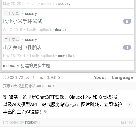
May 20, 2015 • Lastly replied by
socary
二手交易
•
socary
收个小米手环试试
5
Apr 7, 2015 • Lastly replied by
dexter
二手交易
•
socary
出天美时中性腕表
1
Nov 26, 2014 • Lastly replied by
camellias
socary 创建的更多主题
»
© 2026 V2EX · 11ms · 3.9.8.5
About
·
Language
顶级AI大模型镜像站-AIGC.BAR
👋 嗨咯！这里是ChatGPT镜像、Claude镜像 和 Grok镜像，
›
以及AI大模型API一站式服务站点~点击图片跳转，立即体验
丰富的主流AI镜像！✨
Promoted by
frostpg11
PRO