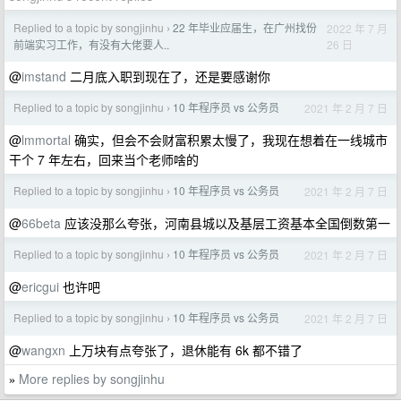
Replied to a topic by songjinhu
22 年毕业应届生，在广州找份
2022 年 7 月
›
26 日
前端实习工作，有没有大佬要人..
@
imstand
二月底入职到现在了，还是要感谢你
Replied to a topic by songjinhu
10 年程序员 vs 公务员
2021 年 2 月 7 日
›
@
lmmortal
确实，但会不会财富积累太慢了，我现在想着在一线城市
干个 7 年左右，回来当个老师啥的
Replied to a topic by songjinhu
10 年程序员 vs 公务员
2021 年 2 月 7 日
›
@
66beta
应该没那么夸张，河南县城以及基层工资基本全国倒数第一
Replied to a topic by songjinhu
10 年程序员 vs 公务员
2021 年 2 月 7 日
›
@
ericgui
也许吧
Replied to a topic by songjinhu
10 年程序员 vs 公务员
2021 年 2 月 7 日
›
@
wangxn
上万块有点夸张了，退休能有 6k 都不错了
More replies by songjinhu
»