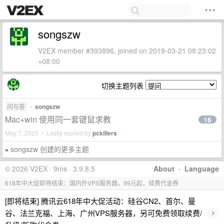
songszw
V2EX member #393896, joined on 2019-03-21 08:23:02
+08:00
切换主题列表
问与答
•
songszw
Mac+win 使用同一套键鼠求教
16
May 7, 2025 • Lastly replied by
pckillers
songszw 创建的更多主题
»
© 2026 V2EX · 9ms · 3.9.8.5
About
·
Language
618年中大促即将结束：国内外VPS服务器，99元起，续费代金券
[即将结束] 腾讯云618年中大促活动：硅谷CN2、首尔、曼
›
谷、法兰克福、上海、广州VPS服务器，另可免费领取续费/