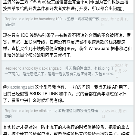
主流的第三方 iOS App)极其缓慢甚至完全不可用(因为它们也是直接
按照苹果给的开发套件和开发者文档进行开发，所以都会出问题)。
Replied to a topic by huyudong1991
坐标上海移动宽带夜
2025 年 12 月 13
›
日
间问题
现在只有 IDC 线路特别签了带有跨省不限速的合同的不会被限速，家
宽，商宽，互联网专线，任何没有签署跨省不限速条款的线路都这
样，直接买个几十块的最便宜的阿里云，装个 WireGuard 把非移动和
非海外流量全都分流到阿里云就行了。
2025 年
Replied to a topic by xiaoxiangzaici
昨天换的路由器，有线 ping 了
›
8 月 22
一下网关，睡觉忘记关了，睡醒一看发现有丢包正常吗，丢包 0.12%
日
@
xiaoxiangzaici
这个型号我也有，一样的问题，我当无线 AP 用了，
目前已经避雷 ASUS TP-LINK 和中兴，买的全都在两年刚过保坏掉
了，看看中兴什么时候坏再考虑。
Replied to a topic by elinktek
才發現運營商的設備是有備
2025 年 8 月 21
›
日
案的
其实核对才是对的，防止底下的人执行的时候偷换设备，把贵的拿去
卖，搞个便宜的给客户用，或者单纯多出来的设备直接就卖了，纯纯