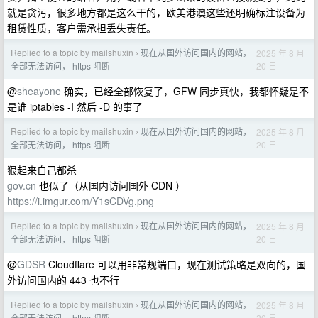
就是贪污，很多地方都是这么干的，欧美港澳这些还明确标注设备为
租赁性质，客户需承担丢失责任。
Replied to a topic by mailshuxin
现在从国外访问国内的网站，
2025 年 8 月
›
20 日
全部无法访问， https 阻断
@
sheayone
确实，已经全部恢复了，GFW 同步真快，我都怀疑是不
是谁 iptables -I 然后 -D 的事了
Replied to a topic by mailshuxin
现在从国外访问国内的网站，
2025 年 8 月
›
20 日
全部无法访问， https 阻断
狠起来自己都杀
gov.cn
也似了（从国内访问国外 CDN ）
https://i.imgur.com/Y1sCDVg.png
Replied to a topic by mailshuxin
现在从国外访问国内的网站，
2025 年 8 月
›
20 日
全部无法访问， https 阻断
@
GDSR
Cloudflare 可以用非常规端口，现在测试策略是双向的，国
外访问国内的 443 也不行
Replied to a topic by mailshuxin
现在从国外访问国内的网站，
2025 年 8 月
›
20 日
全部无法访问， https 阻断