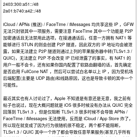
2403:300:a51::/48
2a01:b740:a42::/48
iCloud / APNs (推送) / FaceTime / iMessages 均共享这些 IP ，GFW
无法只封锁其中一项服务，需要注意 FaceTime 其中一个功能是 P2P
加密通话且无法禁用此选项，在接通通话后，任意一方拥有 NAT1 等
能够进行 STUN 的则会创建 P2P 隧道，因此双方的 IP 地址均会被泄
露，如果无法建立 P2P 隧道则通过上列的苹果服务器中转(TLSv1.3 /
QUIC)，无法建立 P2P 不会改变 IP 已经泄露了的事实，有 NAT1 的
用户一般不会卡，还有如果你国内配置了软路由翻墙的话，首先确定
是否启用 FullCone NAT ，然后可以尝试白名单以上 IP ，因为受机场
后端配置(主要是 UDP 路由)和线路原因，这也是导致卡顿的其中一个
可能性。
最近其实也有人讨论过了，Apple 不知道是有意还是无意，我之前有
帖子也说过，现在大概问题就是 iOS 很多时候没有办法从 QUIC 完全
回落到 TLSv1.3 ，但是仅阻断 TLSv1.3 很多时候不会导致 APNs /
FaceTime / iMessages 无法使用，反而是 iCloud / App Store 炸了，
所以现在就变成了因为行为很随机很不稳定，两个都不能阻断，
TLSv1.3 / QUIC 其中一个炸了都会导致任意苹果服务(甚至几乎所有