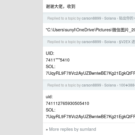
谢谢大佬，收到
Replied to a topic by
carson8899
Solana
贴出你的 
›
›
"C:\Users\sunyl\OneDrive\Pictures\微信图片_2
Replied to a topic by
carson8899
Solana
$V2EX
›
›
UID:
7411***5410
SOL:
7UqyRL9F78Vc2AyUZBwniwBE7Kg21EgkQtFR
Replied to a topic by
carson8899
Solana
100➕3
›
›
uid:
741112765930505410
SOL:
7UqyRL9F78Vc2AyUZBwniwBE7Kg21EgkQtFR
More replies by sumland
»