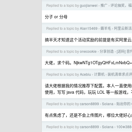
Replied to a topic by
guojianwei
推广
评论抽奖，福
›
›
分子 or 分母
Replied to a topic by
Alan15469
薅羊毛
阿里云新活
›
›
搞半天才知道这个活动奖励的前提是有买阿里云
Replied to a topic by
onecookie
分享创造
[送码] 音
›
›
大佬，求个码。NjkwNTg1OTgyQHFxLmNvbQ=
Replied to a topic by
Acebiu
计算机
装机清单求点
›
›
请大佬根据我的情况推荐下配置。本人一直使用的
使用，写写 java 代码，玩玩 LOL 等一般游
Replied to a topic by
carson8899
Solana
贴出你的 
›
›
有点焦虑了，还是不会上传图片，哪位大佬好心
Replied to a topic by
carson8899
Solana
100➕3
›
›