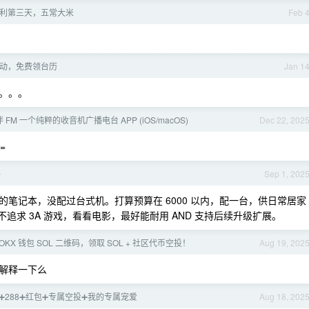
利第三天，五常大米
Feb 
动，免费领台历
Jan 1
。。。
伴 FM 一个纯粹的收音机广播电台 APP (iOS/macOS)
Dec 22, 202
=
评
Sep 1, 202
笔记本，没配过台式机。打算预算在 6000 以内，配一台，供日常居家
戏，不追求 3A 游戏，看看电影，最好能耐用 AND 支持后续升级扩展。
OKX 钱包 SOL 二维码，领取 SOL + 社区代币空投！
Aug 19, 202
解释一下么
88➕288➕红包➕专属空投➕我的专属宠爱
Aug 18, 202