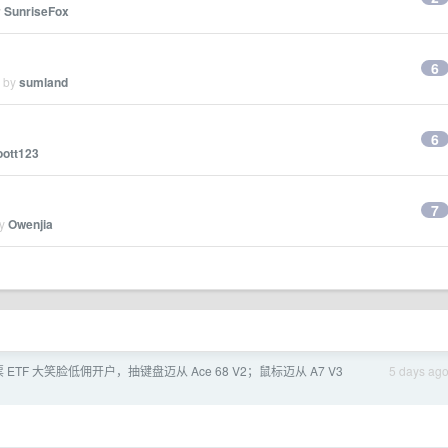
y
SunriseFox
6
d by
sumland
6
oott123
7
by
Owenjia
 ETF 大笑脸低佣开户，抽键盘迈从 Ace 68 V2；鼠标迈从 A7 V3
5 days ag