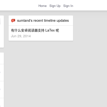
Home
Sign Up
Sign In
sumland's recent timeline updates
有什么安卓阅读器支持 LaTex 呢
Jun 29, 2014