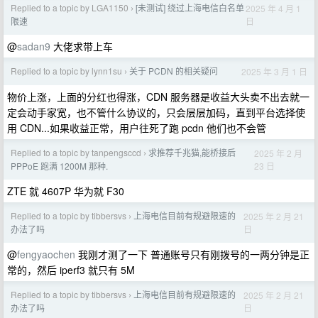
Replied to a topic by LGA1150
[未测试] 绕过上海电信白名单
2025 年 4 月 1
›
日
限速
@
sadan9
大佬求带上车
Replied to a topic by lynn1su
关于 PCDN 的相关疑问
2025 年 3 月 1 日
›
物价上涨，上面的分红也得涨，CDN 服务器是收益大头卖不出去就一
定会动手家宽，也不管什么协议的，只会层层加码，直到平台选择使
用 CDN...如果收益正常，用户往死了跑 pcdn 他们也不会管
Replied to a topic by tanpengsccd
求推荐千兆猫,能桥接后
2025 年 2 月
›
23 日
PPPoE 跑满 1200M 那种.
ZTE 就 4607P 华为就 F30
Replied to a topic by tibbersvs
上海电信目前有规避限速的
2025 年 2 月 21
›
日
办法了吗
@
fengyaochen
我刚才测了一下 普通账号只有刚拨号的一两分钟是正
常的，然后 iperf3 就只有 5M
Replied to a topic by tibbersvs
上海电信目前有规避限速的
2025 年 2 月 21
›
日
办法了吗