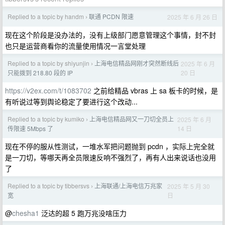
Replied to a topic by handm
联通 PCDN 限速
2025 年 6 月 26 日
›
现在这个阶段是没办法的，没有上级部门愿意管理这个事情，封不封
也只是运营商看你的流量使用情况一言堂处理
Replied to a topic by shiyunjin
上海电信精品网刚才突然断线后
2025 年 6 月
›
20 日
只能拨到 218.80 段的 IP
https://v2ex.com/t/1083702
之前给精品 vbras 上 sa 板卡的时候，是
有听说过等到舆论稳定了要进行这个改动...
Replied to a topic by kumiko
上海电信精品网又一刀切全员上
2025 年 6 月
›
14 日
传限速 5Mbps 了
现在不停的服从性测试，一堆水军把问题抛到 pcdn ，实际上完全就
是一刀切，等哪天再全员限速反响不强烈了，再有人出来说话也没用
了
Replied to a topic by tibbersvs
上海联通/上海电信万兆家
2025 年 5 月 30
›
日
宽
@
chesha1
泛达的超 5 跑万兆没啥压力