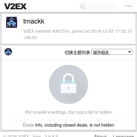
tmackk
V2EX member #367316, joined on 2018-12-02 17:32:10
+08:00
切换主题列表
Per tmackk's settings, the topics list is hidden
Deals
info, including closed deals, is not hidden
© 2026 V2EX · 5ms · 3.9.8.5
About
·
Language