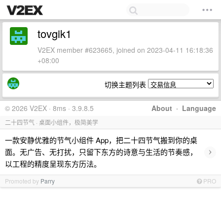
tovgik1
V2EX member #623665, joined on 2023-04-11 16:18:36
+08:00
切换主题列表
© 2026 V2EX · 8ms · 3.9.8.5
About
·
Language
二十四节气 · 桌面小组件，极简美学
一款安静优雅的节气小组件 App，把二十四节气搬到你的桌
›
面。无广告、无打扰，只留下东方的诗意与生活的节奏感，
以工程的精度呈现东方历法。
Promoted by
Parry
PRO