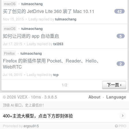
macOS
•
tuimaochang
买了创见的 JetDrive Lite 360 装了 Mac 10.11
42
Nov 15, 2015 • Lastly replied by
tuimaochang
macOS
•
tuimaochang
如何让闪退的 app 自动重启
5
Jul 17, 2015 • Lastly replied by
txl263
Firefox
•
tuimaochang
Firefox 的新插件禁用 Pocket、Reader、Hello、
2
WebRTC
Jul 16, 2015 • Lastly replied by
tcp
1/2
© 2026 V2EX · 10ms · 3.9.8.5
About
·
Language
顶级 AI 接口，史上最低价！
›
400+主流大模型，点击下方即刻体验
Promoted by
ergou915
PRO