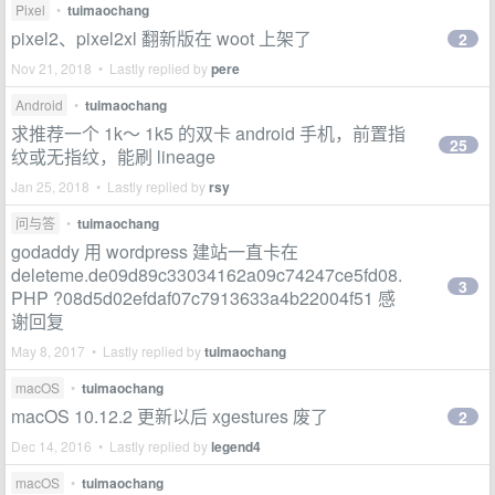
Pixel
•
tuimaochang
pixel2、pixel2xl 翻新版在 woot 上架了
2
Nov 21, 2018 • Lastly replied by
pere
Android
•
tuimaochang
求推荐一个 1k～ 1k5 的双卡 android 手机，前置指
25
纹或无指纹，能刷 lineage
Jan 25, 2018 • Lastly replied by
rsy
问与答
•
tuimaochang
godaddy 用 wordpress 建站一直卡在
deleteme.de09d89c33034162a09c74247ce5fd08.
3
PHP ?08d5d02efdaf07c7913633a4b22004f51 感
谢回复
May 8, 2017 • Lastly replied by
tuimaochang
macOS
•
tuimaochang
macOS 10.12.2 更新以后 xgestures 废了
2
Dec 14, 2016 • Lastly replied by
legend4
macOS
•
tuimaochang