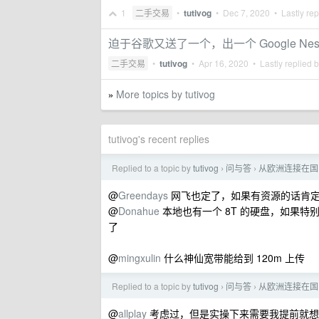
1
二手交易
•
tutivog
•
Dec 7, 2020
• Lastly rep
迫于谷歌又送了一个，出一个 Google Nest M
二手交易
•
tutivog
•
Apr 16, 2020
• Lastly replied 
More topics by tutivog
»
tutivog's recent replies
Replied to a topic by
tutivog
问与答
从欧洲连接在国
›
›
@
Greendays
网飞也定了，如果有资源的话肯定
@
Donahue
本地也有一个 8T 的硬盘，如果特
了
@
mingxulin
什么神仙宽带能给到 120m 上传
Replied to a topic by
tutivog
问与答
从欧洲连接在国
›
›
@
allplay
考虑过，但是实操下来需要我提前就想