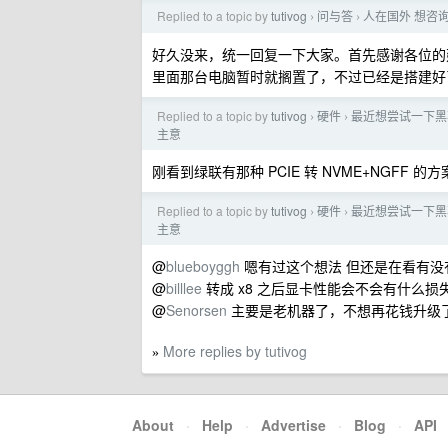
Replied to a topic by
tutivog
问与答
人在国外 想咨
›
›
好久没来，统一回复一下大家。首先感谢各位的建议，
里面那台电脑暂时就搁置了，不过已经是搭建好
Replied to a topic by
tutivog
硬件
最近想尝试一下黑
›
›
主意
刚看到绿联有那种 PCIE 转 NVME+NGFF 
Replied to a topic by
tutivog
硬件
最近想尝试一下黑
›
›
主意
@
blueboyggh
嗯有过这个想法 但还是在看有没
@
billlee
转成 x8 之后显卡性能会不会有什么损
@
Senorsen
主要是老机器了，不想再花钱升级
More replies by tutivog
»
About
·
Help
·
Advertise
·
Blog
·
API