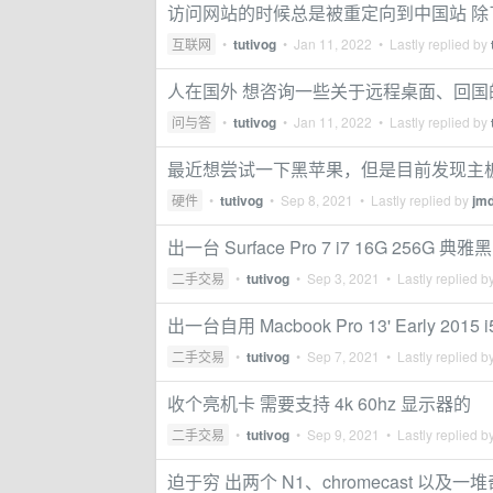
访问网站的时候总是被重定向到中国站 
互联网
•
tutivog
•
Jan 11, 2022
• Lastly replied by
人在国外 想咨询一些关于远程桌面、回国
问与答
•
tutivog
•
Jan 11, 2022
• Lastly replied by
最近想尝试一下黑苹果，但是目前发现主板
硬件
•
tutivog
•
Sep 8, 2021
• Lastly replied by
jmd
出一台 Surface Pro 7 i7 16G 256G 典雅黑
二手交易
•
tutivog
•
Sep 3, 2021
• Lastly replied b
出一台自用 Macbook Pro 13' Early 2015 i5
二手交易
•
tutivog
•
Sep 7, 2021
• Lastly replied b
收个亮机卡 需要支持 4k 60hz 显示器的
二手交易
•
tutivog
•
Sep 9, 2021
• Lastly replied b
迫于穷 出两个 N1、chromecast 以及