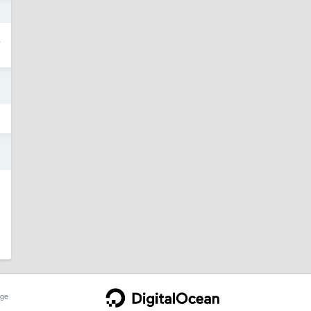
2
家
1
？
1
ge