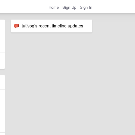
Home
Sign Up
Sign In
tutivog's recent timeline updates