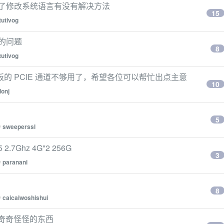
除了修改系统语言有没有解决方法
15
tutivog
的问题
8
tutivog
的 PCIE 通道不够用了，希望各位可以帮忙出点主意
10
onj
5
y
sweeperssl
 2.7Ghz 4G*2 256G
3
y
paranani
8
y
caicaiwoshishui
一堆奇奇怪怪的东西