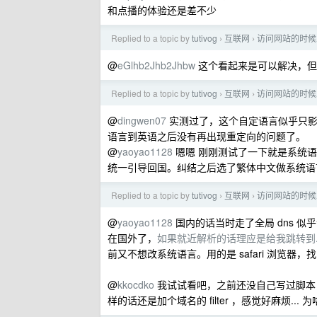
和点播的体验还是差不少
Replied to a topic by
tutivog
互联网
访问网站的时候
›
›
@
eGlhb2Jhb2Jhbw
这个看起来是可以解决，但是目
Replied to a topic by
tutivog
互联网
访问网站的时候
›
›
@
dingwen07
实测过了，这个自定语言似乎只影响了 
语言到英语之后没有再出现重定向的问题了。
@
yaoyao1128
嗯嗯 刚刚测试了一下就是系统
统一引导回国。纠结之后选了繁体中文做系统语
Replied to a topic by
tutivog
互联网
访问网站的时候
›
›
@
yaoyao1128
国内的话当时走了全局 dns 似
在国外了，
如果就近解析的话理应是给我跳转到.c
前又不想改系统语言。用的是 safari 浏览
@
kkocdko
我试试看吧，之前还没自己写过脚本，话说
样的话还是加个域名的 filter ，感觉好麻烦.