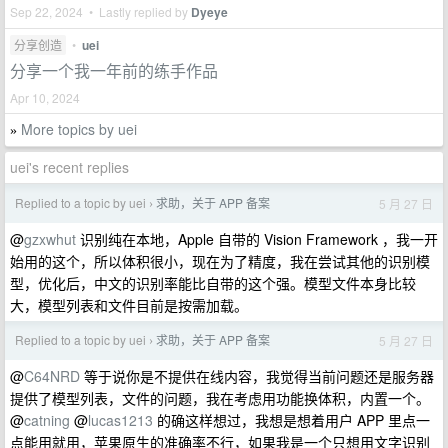
Sep 22, 2024 • Lastly replied by
Dyeye
分享创造
•
uei
分享一个我一年前的练手作品
Apr 10, 2024
More topics by uei
»
uei's recent replies
Replied to a topic by uei
求助，关于 APP 备案
5 月 27 日
›
@
gzxwhut
识别纯在本地，Apple 自带的 Vision Framework ，我一开
始用的这个，所以体积很小，现在为了精度，我在尝试其他的识别模
型，优化后，中文的识别率能比自带的这个强。模型文件本身比较
大，模型列表和文件目前是按需加载。
Replied to a topic by uei
求助，关于 APP 备案
5 月 27 日
›
@
C64NRD
等于说你是不提供在线内容，我觉得当前问题还是服务器
提供了模型列表，文件的问题，我在考虑用功能换体积，内置一个。
@
catning
@
lucas1213
的确这样想过，我想是想着用户 APP 里点一
点能用就用，苹果原生的准确率不行，如果我是一个只想用文字识别