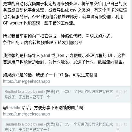
更重的自动化我倾向于制定规则来预处理，将结果交给用户自己的服
务器或自动化平台处理，或者导出成 csv 之类的，有这个需求的应该
也会有服务器，APP 作为组合预处理部分，就算没有服务器，利用
CF worker 也能实现一些不错的工作流。
所以我目前更倾向于把它做成一种偏低代码、声明式的方式：
条件匹配 > 内容转换预处理 > 转发到服务器
我预想的是扫码导入 yaml 或 json ，方便展示处理流程的 UI ，这样
普通用户也能清楚看到：为什么触发、发送了什么、数据流向哪里。
如果感兴趣的话，我建了一个 TG 群，可以进来聊聊
https://t.me/geekscanapp
Replied to a topic by uei
[免费] 迫于 iOS 一个好用的扫码软件实在太
5 月 16
›
日
难找了，于是我自己写了一个
@
hezhile
哈哈，方便分享下识别帧的图片吗
https://t.me/geekscanapp
Replied to a topic by uei
[免费] 迫于 iOS 一个好用的扫码软件实在太
5 月 15
›
日
难找了，于是我自己写了一个