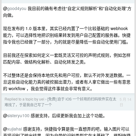
@
good4you
我目前的确有考虑往“自定义规则解析”和“自动化处理”方
向做。
现在发布的 1.0 版本里，其实已经内置了一个比较基础的 webhook
能力，可以选择性地把识别结果转发到用户自己配置的服务器。快捷
指令我也已经做了一部分，为的就是尽量降低一些自动化使用门槛。
目前我还在探索如何定义一套既灵活又可控的声明式规则，例如怎样
匹配内容、做结构化解析、自动化转发之类。
不过整体还是会保持本地优先和用户可控，默认不对外发送数据。一
旦这些自动化能力真的被挖掘出潜力，或者有人拿它做出一些有意思
的 workflow ，我会觉得这件事就会非常有意义。
Replied to a topic by uei
[免费] 迫于 iOS 一个好用的扫码软件实在太
5 月 14
›
日
难找了，于是我自己写了一个
@
sisteryu100
感谢支持，后续更新我会加上这个功能。
@
xujiahai
感谢支持，快捷指令算是我一直想弄的吧，输入图片可以
直接识别了输出结果，因为自带的识别类型实在太基础了，搭配快捷