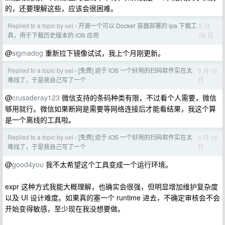
的，还要理解这些，应该会很困难。
Replied to a topic by uei
开源一个可以 Docker 容器部署的 ipa 下载工
5 月
›
26 日
具，用于下载历史版本的 iOS 应用
@
sigmadog
重新拉下镜像试试，我上个月刚更新。
Replied to a topic by uei
[免费] 迫于 iOS 一个好用的扫码软件实在太
5 月 16
›
日
难找了，于是我自己写了一个
@
crusaderay123
微信支持的条码种类有限，不过看个人需要，微信
够用就行。微信如果断网是需要等网络连接后才能看结果，我这个算
是一个离线的工具啦。
Replied to a topic by uei
[免费] 迫于 iOS 一个好用的扫码软件实在太
5 月 16
›
日
难找了，于是我自己写了一个
@
good4you
我不太希望这个工具变成一个运行环境。
expr 这种方式我能大概理解，也确实会很强，但明显增加维护复杂度
以及 UI 设计难度。如果真的塞一个 runtime 进去，不确定审核会不会
开始变得敏感，至少现在我没想要做。