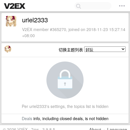
uriel2333
V2EX member #365270, joined on 2018-11-23 15:27:14
+08:00
切换主题列表
Per uriel2333's settings, the topics list is hidden
Deals
info, including closed deals, is not hidden
© 2026 V2EX · 7ms · 3.9.8.5
About
·
Language