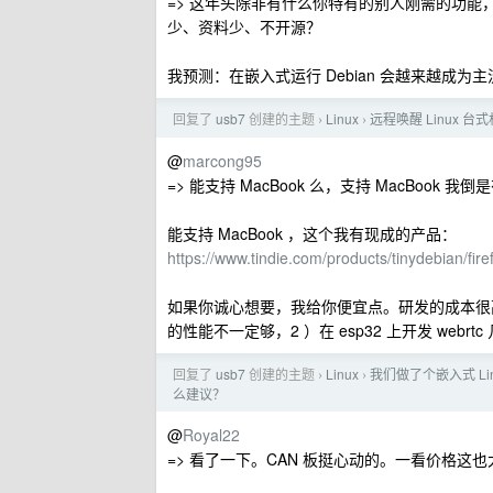
=> 这年头除非有什么你特有的别人刚需的功能，否则凭
少、资料少、不开源？
我预测：在嵌入式运行 Debian 会越来越成为主流
回复了
usb7
创建的主题
Linux
远程唤醒 Linux 台
›
›
@
marcong95
=> 能支持 MacBook 么，支持 MacBook 我
能支持 MacBook ，这个我有现成的产品：
https://www.tindie.com/products/tinydebian/fir
如果你诚心想要，我给你便宜点。研发的成本很高。现
的性能不一定够，2 ）在 esp32 上开发 webr
回复了
usb7
创建的主题
Linux
我们做了个嵌入式 Linux
›
›
么建议？
@
Royal22
=> 看了一下。CAN 板挺心动的。一看价格这