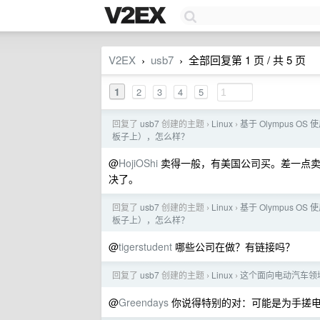
V2EX
usb7
全部回复第 1 页 / 共 5 页
›
›
1
2
3
4
5
回复了
usb7
创建的主题
Linux
基于 Olympus OS
›
›
板子上），怎么样？
@
HojiOShi
卖得一般，有美国公司买。差一点卖
决了。
回复了
usb7
创建的主题
Linux
基于 Olympus OS
›
›
板子上），怎么样？
@
tigerstudent
哪些公司在做？有链接吗？
回复了
usb7
创建的主题
Linux
这个面向电动汽车领域的基
›
›
@
Greendays
你说得特别的对：可能是为手搓