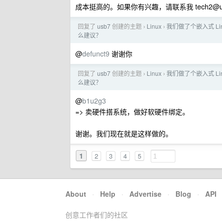
成本挺高的。如果你有兴趣，请联系我
tech2@u
回复了
usb7
创建的主题
Linux
我们做了个嵌入式 Linux
›
›
么建议？
@
defunct9
谢谢你
回复了
usb7
创建的主题
Linux
我们做了个嵌入式 Linux
›
›
么建议？
@
b1u2g3
=> 卖硬件搭系统，做好软硬件绑定。
谢谢。我们现在就是这样做的。
1
2
3
4
5
About
·
Help
·
Advertise
·
Blog
·
API
创意工作者们的社区