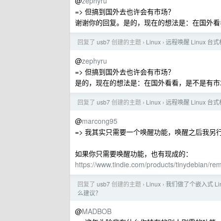
@
zephyru
=> 但搞到国外去也许会有市场？
谢谢你的回复。是的，现在的想法是：在国外看
回复了
usb7
创建的主题
Linux
远程唤醒 Linux 台
›
›
@
zephyru
=> 但搞到国外去也许会有市场？
是的，现在的想法是：在国外看看，是不是有市
回复了
usb7
创建的主题
Linux
远程唤醒 Linux 台
›
›
@
marcong95
=> 我其实只需要一个唤醒功能，唤醒之后我另行用向
如果你只需要唤醒功能，也有现成的：
https://www.tindie.com/products/tinydebian/re
回复了
usb7
创建的主题
Linux
我们做了个嵌入式 Linux
›
›
么建议？
@
MADBOB