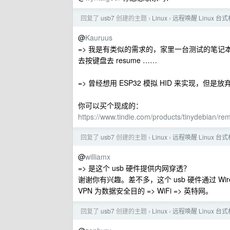
回复了
usb7
创建的主题
Linux
远程唤醒 Linux 台
›
›
@
Kauruus
=> 我是有类似的需求的，家里一台测试的笔记本，每
去按键盘去 resume ……
=> 曾经想用 ESP32 模拟 HID 来实现，但是放
你可以买个现成的：
https://www.tindie.com/products/tinydebian/re
回复了
usb7
创建的主题
Linux
远程唤醒 Linux 台
›
›
@
williamx
=> 是这个 usb 硬件提供内网穿透？
谢谢你有兴趣。差不多，这个 usb 硬件通过 Wireg
VPN 为数据安全目的 => WiFi => 英特网。
回复了
usb7
创建的主题
Linux
远程唤醒 Linux 台
›
›