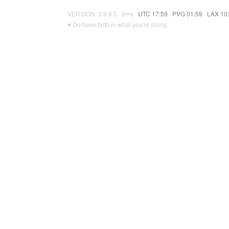
VERSION: 3.9.8.5 · 9ms ·
UTC 17:59
·
PVG 01:59
·
LAX 10
♥ Do have faith in what you're doing.