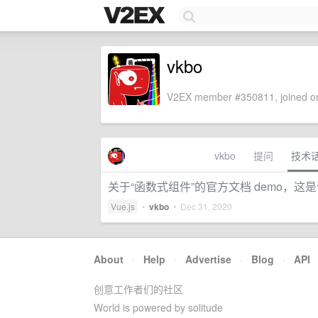
vkbo
V2EX member #350811, joined on
vkbo
提问
技术
关于“函数式组件”的官方文档 demo，这
Vue.js
•
vkbo
•
Dec 31, 2020
About
·
Help
·
Advertise
·
Blog
·
API
创意工作者们的社区
World is powered by solitude