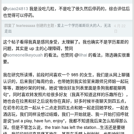
@
ycao24813
我是没吃几粒，不是吃了很久然后停药的，综合评估后
也觉得可以停药。
回复了 fearlessaaa 创建的主题
爱上一个学历差距巨大的人，无法
4 月 22
›
日
走出
这个帖子看得我真是感同身受，太理解了。我也确实不是学历差距的
问题，其实是 up 主的心理障碍，赞同
@
someonelikeyouah
的看法。也赞同 @
ilihai
的看法，筛选确实很重
要。
我在研究所读博，前段时间喜欢一个 985 的女生，我们是从网上聊骚
认识的，后来我们每周约会，也带她到我实验室来跟师兄师姐一起玩
等等，跟她吵架的时候，她说"微信好友列表里面是条狗我都能聊两
句"，同时喜欢转发照片给很多好友（我真不知道这样的乐趣所在），
她也会在拉黑和好之后说有你在真好，好多时候半夜聊天到四五点，
在初冬的北京一起从十二点走到四五点和她一起走回她学校，一起去
酒店玩，我们同样没想过结婚，我们一开始就是、我一开始打招呼就
是说"just a play, have fun, enjoy"，我都不知道我后来怎么陷得那么
深。但是不管怎么说，the train has left the station...生活还是要继
续。我前段时间真是痛不欲生，甚至在手臂上划划划，也影响科研，