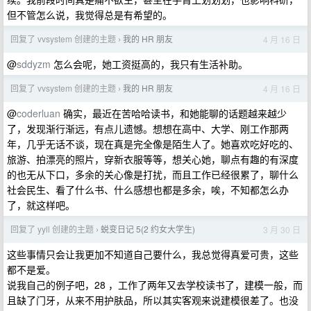
但不管怎么说，我觉得总是有希望的。
回复了 vvsystem 创建的主题
我的 HR 朋友
4 月 16 日
›
@
sddyzm
怎么会呢，她工资挺高的，我只有生活补助。
回复了 vvsystem 创建的主题
我的 HR 朋友
4 月 16 日
›
@
coderluan
确实，最近在苦哈哈读书，和她能聊的话题越来越少
了，发现渐行渐远，有点儿遗憾。想想在高中、大学、刚工作那两
年，几乎无话不谈，现在真是完全像是陌生人了。她喜欢吃好吃的、
旅游、拍漂亮的照片，穿新衣服等等，想关心她，聊点有趣的有深度
的也无从下口，多余的关心像是打扰，而且工作已经很累了，聊什么
社会民生、看了什么书、什么感想也都是多余，唉，不知都怎么办
了，就这样吧。
回复了 yyll 创建的主题
蜕变日记 5(2 约女大学生)
3 月 30 日
›
这些事情只会让我更加不知道自己要什么，我总觉得真爱可贵，这些
都不是爱。
说我自己的例子吧，28 ，工作了两年又去学校读书了，建模一般，而
且缺了门牙，从来不用护肤品，所以其实客观来说建模很差了。也没