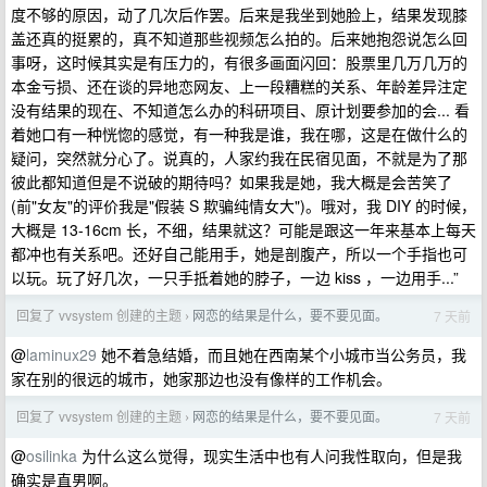
度不够的原因，动了几次后作罢。后来是我坐到她脸上，结果发现膝
盖还真的挺累的，真不知道那些视频怎么拍的。后来她抱怨说怎么回
事呀，这时候其实是有压力的，有很多画面闪回：股票里几万几万的
本金亏损、还在谈的异地恋网友、上一段糟糕的关系、年龄差异注定
没有结果的现在、不知道怎么办的科研项目、原计划要参加的会... 看
着她口有一种恍惚的感觉，有一种我是谁，我在哪，这是在做什么的
疑问，突然就分心了。说真的，人家约我在民宿见面，不就是为了那
彼此都知道但是不说破的期待吗？如果我是她，我大概是会苦笑了
(前"女友"的评价我是"假装 S 欺骗纯情女大")。哦对，我 DIY 的时候，
大概是 13-16cm 长，不细，结果就这？可能是跟这一年来基本上每天
都冲也有关系吧。还好自己能用手，她是剖腹产，所以一个手指也可
以玩。玩了好几次，一只手抵着她的脖子，一边 kiss ，一边用手...”
回复了 vvsystem 创建的主题
网恋的结果是什么，要不要见面。
7 天前
›
@
laminux29
她不着急结婚，而且她在西南某个小城市当公务员，我
家在别的很远的城市，她家那边也没有像样的工作机会。
回复了 vvsystem 创建的主题
网恋的结果是什么，要不要见面。
7 天前
›
@
osilinka
为什么这么觉得，现实生活中也有人问我性取向，但是我
确实是直男啊。