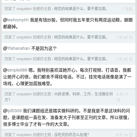
回复了 vvsystem 创建的主题
网恋的结果是什么，要不要见面。
7 天前
›
@
leehomyhh
我是有钱炒股，但同时我五年里只有两双运动鞋，脚跟
都磨掉。
回复了 vvsystem 创建的主题
网恋的结果是什么，要不要见面。
7 月 30 日
›
@
Yishanshan
不是因为这个
回复了 vvsystem 创建的主题
网恋的结果是什么，要不要见面。
7 月 30 日
›
@
simple688
嗯。我特别喜欢逗她开心，每次打视频、打语音，我都
让她开心的很，我们都舍不得挂电话。不过，挂完电话我像是演了一
场戏，心理更加孤独难受。
回复了 vvsystem 创建的主题
大龄读博，科研、工作、生活路在何
6 月 17
›
日
方？
@
lpf0309
我们课题组还是踏实做科研的。不是我是不是这块料的问
题，是课题组一直在发、准备发大子刊甚至正刊的文章，所以很慢，
很多博士毕业了才有一作的大文章。
回复了 vvsystem 创建的主题
没吃完的药怎么处理？
6 月 16 日
›