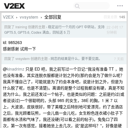
V2EX
vvsystem
全部回复
回复总数
145
›
›
回复了 lraining 创建的主题
稳定运行一个月的 GPT 中转站，支持
22 小时 17
›
分钟前
GPT5.5, GPT5.6, Codex 满血，回帖送 5 刀
id: 985263
感谢感谢 试用一下
回复了 vvsystem 创建的主题
网恋的结果是什么，要不要见面。
7 天前
›
@
kinadrimz
只是 ED 吧，我之前写过一个日记:“我没有准备 TT ，她
也没有准备，其实连脱衣服都是计划之外的(那约会是为了做什么呢？
我真不懂自己了，可能就是为了约会本身吧，说是计划之外，但是为
什么脱了呢，也是不清楚)。离谱的是整个过程我都没有硬，真是不知
道为什么，我之前还发过一个帖子，也是类似的问题：之前是约过(或
者说谈过)一个很聪明的，头部 985 的女生，38E 的胸，1 米 7 以
上，大波浪，皮肤很好，带了美瞳之后特别地可爱漂亮，约了去酒店
之后，我光顾着玩熊，一会儿扇一会儿吃，女生粉色连衣裙小肚子下
面都有水渍和气味了，我还没硬(可以看之前的帖子)。兔兔口了四
次，第一次有感觉，接着她坐上去几次，说"是这样吗？"，好像是硬