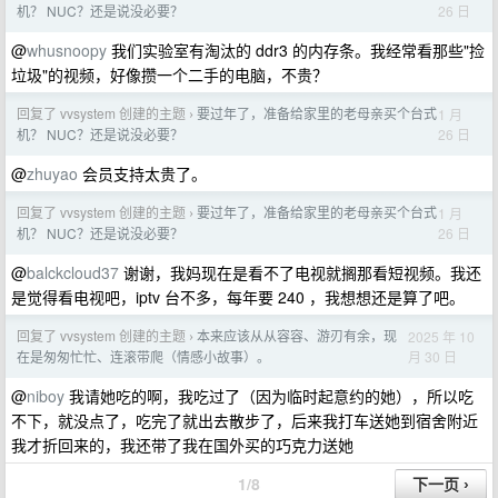
26 日
机？ NUC？还是说没必要？
@
whusnoopy
我们实验室有淘汰的 ddr3 的内存条。我经常看那些"捡
垃圾"的视频，好像攒一个二手的电脑，不贵？
回复了 vvsystem 创建的主题
要过年了，准备给家里的老母亲买个台式
1 月
›
26 日
机？ NUC？还是说没必要？
@
zhuyao
会员支持太贵了。
回复了 vvsystem 创建的主题
要过年了，准备给家里的老母亲买个台式
1 月
›
26 日
机？ NUC？还是说没必要？
@
balckcloud37
谢谢，我妈现在是看不了电视就搁那看短视频。我还
是觉得看电视吧，iptv 台不多，每年要 240 ，我想想还是算了吧。
回复了 vvsystem 创建的主题
本来应该从从容容、游刃有余，现
2025 年 10
›
月 30 日
在是匆匆忙忙、连滚带爬（情感小故事）。
@
niboy
我请她吃的啊，我吃过了（因为临时起意约的她），所以吃
不下，就没点了，吃完了就出去散步了，后来我打车送她到宿舍附近
我才折回来的，我还带了我在国外买的巧克力送她
1/8