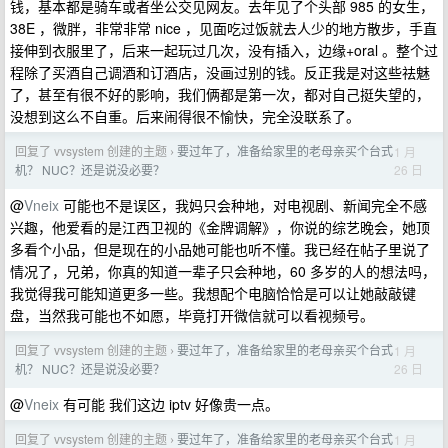
钱，基本都是骑车或者坐公交见网友。去年见了个头部 985 的女生，
38E ，微胖，非常非常 nice ，见面吃过饭就去人少的地方散步，手直
接伸到衣服里了，后来一起玩过几次，没有插入，边缘+oral 。整个过
程除了买酒自己调酒和订酒店，没画过别的钱。反正我是对这些祛魅
了，甚至有很不好的影响，我们俩都是第一次，都对自己挺失望的，
没想到这么不自重。后来闹得很不愉快，完全没联系了。
回复了 vvsystem 创建的主题
要过年了，准备给家里的老母亲买个台式
1 月
›
26 日
机？ NUC？还是说没必要？
@
Vneix
可能也不是误区，我妈只会种地，对电视剧、新闻完全不感
兴趣，他爱看的是江西卫视的《金牌调解》，你说的综艺晚会，她顶
多看个小品，但是现在的小品她可能也听不懂。我已经在帖子里说了
情况了，兄弟，你真的知道一辈子只会种地，60 多岁的人的想法吗，
我觉得我可能知道更多一些。我想配个电脑恰恰是可以让她敲敲键
盘，当然我可能也不如愿，毕竟打开微信就可以看视频号。
回复了 vvsystem 创建的主题
要过年了，准备给家里的老母亲买个台式
1 月
›
26 日
机？ NUC？还是说没必要？
@
Vneix
有可能 我们这边 iptv 好像贵一点。
回复了 vvsystem 创建的主题
要过年了，准备给家里的老母亲买个台式
1 月
›