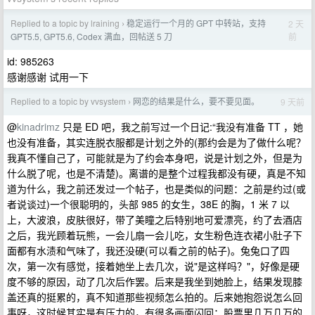
Replied to a topic by lraining
稳定运行一个月的 GPT 中转站，支持
2 天
›
前
GPT5.5, GPT5.6, Codex 满血，回帖送 5 刀
id: 985263
感谢感谢 试用一下
Replied to a topic by vvsystem
网恋的结果是什么，要不要见面。
9 天前
›
@
kinadrimz
只是 ED 吧，我之前写过一个日记:“我没有准备 TT ，她
也没有准备，其实连脱衣服都是计划之外的(那约会是为了做什么呢？
我真不懂自己了，可能就是为了约会本身吧，说是计划之外，但是为
什么脱了呢，也是不清楚)。离谱的是整个过程我都没有硬，真是不知
道为什么，我之前还发过一个帖子，也是类似的问题：之前是约过(或
者说谈过)一个很聪明的，头部 985 的女生，38E 的胸，1 米 7 以
上，大波浪，皮肤很好，带了美瞳之后特别地可爱漂亮，约了去酒店
之后，我光顾着玩熊，一会儿扇一会儿吃，女生粉色连衣裙小肚子下
面都有水渍和气味了，我还没硬(可以看之前的帖子)。兔兔口了四
次，第一次有感觉，接着她坐上去几次，说"是这样吗？"，好像是硬
度不够的原因，动了几次后作罢。后来是我坐到她脸上，结果发现膝
盖还真的挺累的，真不知道那些视频怎么拍的。后来她抱怨说怎么回
事呀，这时候其实是有压力的，有很多画面闪回：股票里几万几万的