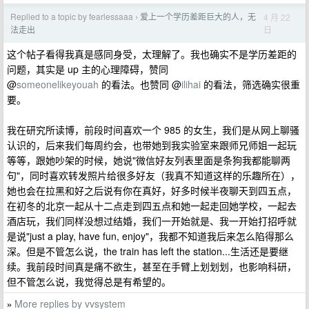
Replied to a topic by fearlessaaa
爱上一个学历差距巨大的人，无
4 月 22
›
日
法走出
这个帖子看得我真是感同身受，太理解了。我也确实不是学历差距的
问题，其实是 up 主的心理障碍，赞同
@
someonelikeyouah
的看法。也赞同 @
ilihai
的看法，筛选确实很重
要。
我在研究所读博，前段时间喜欢一个 985 的女生，我们是从网上聊骚
认识的，后来我们每周约会，也带她到我实验室来跟师兄师姐一起玩
等等，跟她吵架的时候，她说"微信好友列表里面是条狗我都能聊两
句"，同时喜欢转发照片给很多好友（我真不知道这样的乐趣所在），
她也会在拉黑和好之后说有你在真好，好多时候半夜聊天到四五点，
在初冬的北京一起从十二点走到四五点和她一起走回她学校，一起去
酒店玩，我们同样没想过结婚，我们一开始就是、我一开始打招呼就
是说"just a play, have fun, enjoy"，我都不知道我后来怎么陷得那么
深。但是不管怎么说，the train has left the station...生活还是要继
续。我前段时间真是痛不欲生，甚至在手臂上划划划，也影响科研，
但不管怎么说，我觉得总是有希望的。
More replies by vvsystem
»