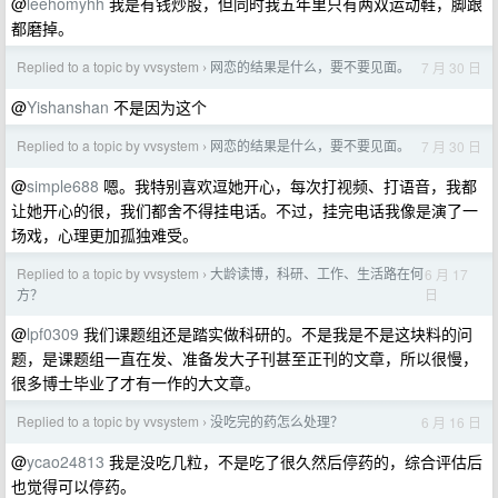
@
leehomyhh
我是有钱炒股，但同时我五年里只有两双运动鞋，脚跟
都磨掉。
Replied to a topic by vvsystem
网恋的结果是什么，要不要见面。
7 月 30 日
›
@
Yishanshan
不是因为这个
Replied to a topic by vvsystem
网恋的结果是什么，要不要见面。
7 月 30 日
›
@
simple688
嗯。我特别喜欢逗她开心，每次打视频、打语音，我都
让她开心的很，我们都舍不得挂电话。不过，挂完电话我像是演了一
场戏，心理更加孤独难受。
Replied to a topic by vvsystem
大龄读博，科研、工作、生活路在何
6 月 17
›
日
方？
@
lpf0309
我们课题组还是踏实做科研的。不是我是不是这块料的问
题，是课题组一直在发、准备发大子刊甚至正刊的文章，所以很慢，
很多博士毕业了才有一作的大文章。
Replied to a topic by vvsystem
没吃完的药怎么处理？
6 月 16 日
›
@
ycao24813
我是没吃几粒，不是吃了很久然后停药的，综合评估后
也觉得可以停药。