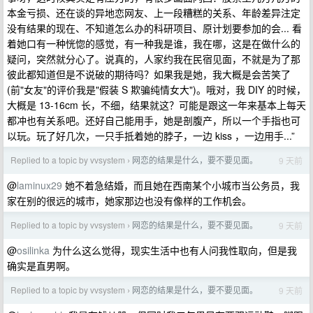
本金亏损、还在谈的异地恋网友、上一段糟糕的关系、年龄差异注定
没有结果的现在、不知道怎么办的科研项目、原计划要参加的会... 看
着她口有一种恍惚的感觉，有一种我是谁，我在哪，这是在做什么的
疑问，突然就分心了。说真的，人家约我在民宿见面，不就是为了那
彼此都知道但是不说破的期待吗？如果我是她，我大概是会苦笑了
(前"女友"的评价我是"假装 S 欺骗纯情女大")。哦对，我 DIY 的时候，
大概是 13-16cm 长，不细，结果就这？可能是跟这一年来基本上每天
都冲也有关系吧。还好自己能用手，她是剖腹产，所以一个手指也可
以玩。玩了好几次，一只手抵着她的脖子，一边 kiss ，一边用手...”
Replied to a topic by vvsystem
网恋的结果是什么，要不要见面。
9 天前
›
@
laminux29
她不着急结婚，而且她在西南某个小城市当公务员，我
家在别的很远的城市，她家那边也没有像样的工作机会。
Replied to a topic by vvsystem
网恋的结果是什么，要不要见面。
9 天前
›
@
osilinka
为什么这么觉得，现实生活中也有人问我性取向，但是我
确实是直男啊。
Replied to a topic by vvsystem
网恋的结果是什么，要不要见面。
9 天前
›