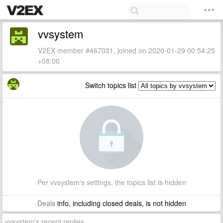
vvsystem
V2EX member #467031, joined on 2020-01-29 00:54:25
+08:00
Switch topics list
Per vvsystem's settings, the topics list is hidden
Deals
info, including closed deals, is not hidden
vvsystem's recent replies