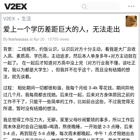
V2EX
生活
›
爱上一个学历差距巨大的人，无法走出
By
fearlessaaa
at Apr 20 · 15755 views
背景： 二线城市，约饭认识，认识后对方十分主动，看我是大厂且收
入高、素质高、学历高，主动追求，然后本人单身多年+对方主动就在
一起了。 在一起后才知道对方高中没上完（对方行业我不懂，谈吐正
常，我以为都是大学生），但我并不在乎这个，而且没有结婚的想
法，就先谈着。
过程： 相处期间一切都很和谐，我每个月给 3-4k 零花钱，期间异地
过几个月，我每周都去找她。后来住一起，后来对方身体原因之前的
工作不干了，只能干一些简单的工作，比如前台这些，不过我觉得无
所谓，暂时没有结婚的想法。
我总觉得工作压力大，无聊，家里父母吵闹繁琐的事多，所以工作后
周末休息时会自己抽烟+喝酒，熬夜晚睡，一开始是 2-3 点睡，后来
3-4 点，再到现在 5-6 点睡，每次周末都晚起，中午 1 点才陪她出去