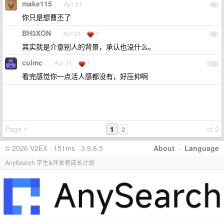
make115
Apr 21
98
你只是想曹丕了
BH3XON
Apr 21
1
99
其实就是介意别人的背景，承认也没什么。
cuimc
Apr 21
1
100
看完感觉你一点活人感都没有，好压抑啊
Page 1
1
of 2
2
© 2026 V2EX · 151ms · 3.9.8.5
About
·
Language
AnySearch 学生&开发者成长计划