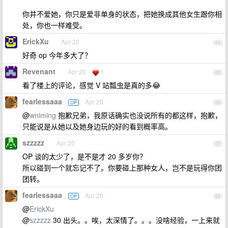
你并不爱她，你只是爱非单身的状态，把她换成其他女生跟你相
处，你也一样难受。
ErickXu
Apr 20
64
好奇 op 今年多大了？
Revenant
Apr 20
1
65
看了楼上的评论，感觉 V 站瓢虫是真的多😂
fearlessaaa
Apr 20
OP
66
@
wniming
抱歉兄弟，我原话确实也没说所有的都这样，抱歉，
只能说是从她以及她身边玩的好的看到概率高。
szzzzz
Apr 20
67
OP 谈的太少了，是不是才 20 多岁你？
所以碰到一个就忘记不了。你要碰上那种女人，岂不是玩得你团
团转。
fearlessaaa
Apr 20
OP
68
@
ErickXu
@
szzzzz
30 出头。。唉，太深情了。。。没啥经验，一上来就