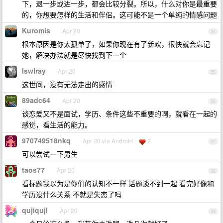
下，退一步或进一步，都会比较分裂。所以，什么对你是最重要
的，你想要怎样的生活和伴侣。这可能不是一个单纯的情感问题
Kuromis
Apr 20
34
根本原因是你太孤单了，如果你现在有了新欢，很快就会忘记
她，解决办法就是尽快找到下一个
lswlray
Apr 20
35
这世间，没有无法走出的感情
89adc64
Apr 20
36
谈恋爱又不是面试，学历、条件这些不重要的啊，就看在一起的
感觉，看生活的能力。
970749518nkq
Apr 20 via Android
2
37
可以尝试一下男生
taos77
Apr 20
38
看标题我以为是你们的认知不一样 话题谈不到一起 看完好像和
学历没什么关系 不就是失恋了吗
qujiqujl
Apr 20
39