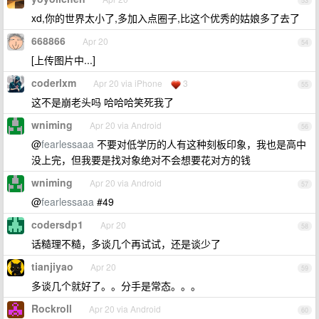
53
xd,你的世界太小了,多加入点圈子,比这个优秀的姑娘多了去了
668866
Apr 20
54
[上传图片中...]
coderlxm
Apr 20 via iPhone
3
55
这不是崩老头吗 哈哈哈笑死我了
wniming
Apr 20 via Android
56
@
fearlessaaa
不要对低学历的人有这种刻板印象，我也是高中
没上完，但我要是找对象绝对不会想要花对方的钱
wniming
Apr 20 via Android
57
@
fearlessaaa
#49
codersdp1
Apr 20
58
话糙理不糙，多谈几个再试试，还是谈少了
tianjiyao
Apr 20
59
多谈几个就好了。。分手是常态。。。
Rockroll
Apr 20 via Android
60