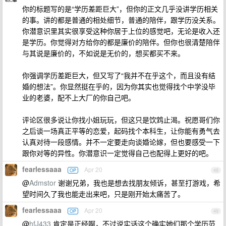
你的标题写的是“学历差距巨大”，但你的正文几乎没讲学历相关
的事。讲的都是普通的相处细节，普通的陪伴，跟学历没关系。
你潜意识里其实很享受这种你居于上位的感觉吧，无论是收入还
是学历。你觉得对方给你的都是廉价的陪伴。但你也很清楚陪伴
与其说是廉价的，不如说是无价的，想买都买不来。
你强调学历差距巨大，但又写了“我并不在乎这个，而且没有结
婚的想法”。你显然挺在乎的，因为你其实也觉得找个中学没毕
业的老婆，配不上大厂的你自己吧。
评论区很多说让你找小姐玩玩，但这只是饮鸩止渴。祝愿哥们你
之后谈一场真正平等的恋爱，起码找个本科生，让你能有勇气去
认真对待一段感情。并不一定要走向谈婚论嫁，但也要感受一下
跟你对等的异性。你潜意识一定觉得自己也配得上更好的吧。
fearlessaaa
Apr 20
OP
48
@
Admstor
谢谢兄弟，我也是想去找朋友倾诉，甚至打游戏，希
望时间久了我也能走出来吧，只是刚开始太痛苦了。
fearlessaaa
Apr 20
OP
49
@
hfJ433
肯定是正经啊，不过说实话这个确实她们那个学历范