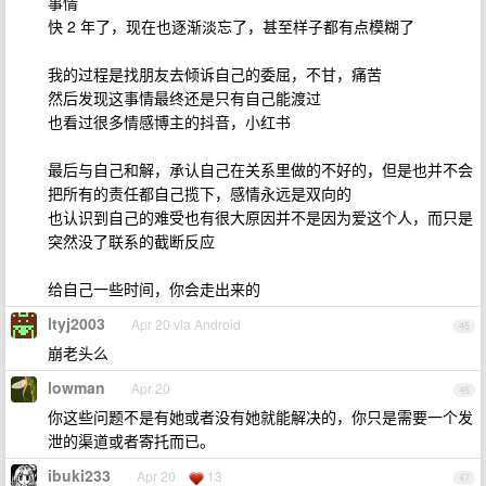
事情
快 2 年了，现在也逐渐淡忘了，甚至样子都有点模糊了
我的过程是找朋友去倾诉自己的委屈，不甘，痛苦
然后发现这事情最终还是只有自己能渡过
也看过很多情感博主的抖音，小红书
最后与自己和解，承认自己在关系里做的不好的，但是也并不会
把所有的责任都自己揽下，感情永远是双向的
也认识到自己的难受也有很大原因并不是因为爱这个人，而只是
突然没了联系的截断反应
给自己一些时间，你会走出来的
ltyj2003
Apr 20 via Android
45
崩老头么
lowman
Apr 20
46
你这些问题不是有她或者没有她就能解决的，你只是需要一个发
泄的渠道或者寄托而已。
ibuki233
Apr 20
13
47