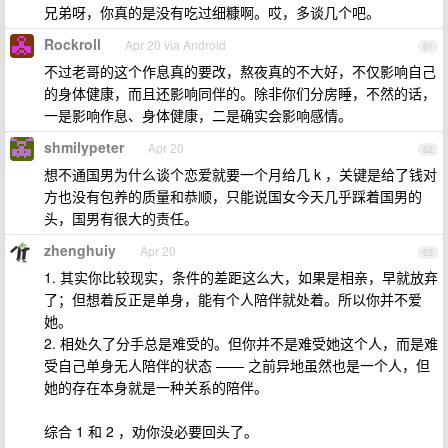
兄弟呀，你真的是没有吃过细糠啊。哎，多谈几个吧。
Rockroll
Apr 20 via Android
61
不过老哥的这个作息真的要改，熬夜真的不大好，不仅影响自己
的身体健康，而且还影响同伴的。除非你们分房睡，不然的话，
一是影响作息、身体健康，二是确实会影响感情。
shmilypeter
Apr 20
62
想不通国男为什么谈个恋爱就要一个月给几 k ，关键是给了钱对
方也没有包养的质量和恭顺，只能说国女今天几乎踩着国男的
头，国男有很大的责任。
zhenghuiy
Apr 20
63
1. 其实你比较现实，条件的差距这么大，如果是相亲，早就放弃
了；但想着反正是单身，能有个人陪伴就处着。所以你并不爱
她。
2. 相处久了分手总是难受的。但你并不是难受她这个人，而是难
受自己单身无人陪伴的状态 —— 之前异地虽然也是一个人，但
她的存在本身就是一种关系的陪伴。
综合 1 和 2 ，劝你没必要回头了。