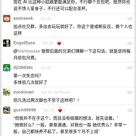
现在 AI 比这种小姑娘更能满足你，不行聊个豆包吧，既然你也
说不馋人家身子，不行还可以配合圣杯。
seanseek
Apr 20
24
加点社交群，多出去玩玩就好了，你这个是戒断反应，换个人也
这样
EngelEyes
Apr 20
1
25
@
fearlessaaa
我帮后面的兄弟们理解一下这句话，就是坚持每
月给包月费。
dji38838c
Apr 20
26
第一次失恋吗？
多体验几次就好了
zuosiruan
Apr 20 via iPhone
27
但凡洗过两次脚也不至于这样吧？！
guch99999
Apr 20
2
28
“但我并不在乎这个，而且没有结婚的想法，就先谈着。”
“她很好么？一般，普普通通，对我也一般 她优秀么？非常一
般，自己都快养不起了，甚至很多个月不上班”