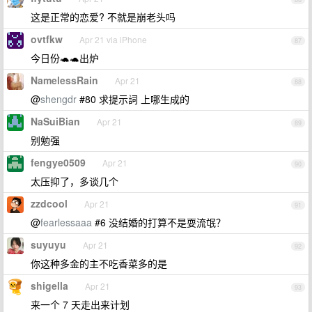
这是正常的恋爱? 不就是崩老头吗
ovtfkw
Apr 21 via iPhone
87
今日份🐢🐢出炉
NamelessRain
Apr 21
88
@
shengdr
#80 求提示詞 上哪生成的
NaSuiBian
Apr 21
89
别勉强
fengye0509
Apr 21
90
太压抑了，多谈几个
zzdcool
Apr 21
91
@
fearlessaaa
#6 没结婚的打算不是耍流氓？
suyuyu
Apr 21
92
你这种多金的主不吃香菜多的是
shigella
Apr 21
93
来一个 7 天走出来计划