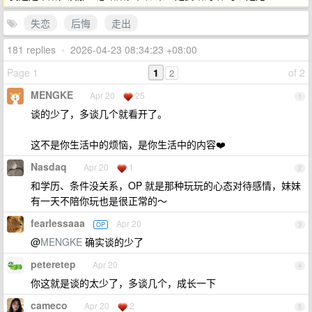
失恋
后悔
走出
181 replies
•
2026-04-23 08:34:23 +08:00
Page 1
1
of 2
2
MENGKE
Apr 20
25
1
谈的少了，多谈几个就看开了。
这不是你生活中的烦恼，是你生活中的内容❤️
Nasdaq
Apr 20
1
2
和学历、条件没关系，OP 就是那种玩玩的心态对待感情，妹妹
有一天不陪你玩也是很正常的～
fearlessaaa
Apr 20
OP
3
@
MENGKE
确实谈的少了
peteretep
Apr 20
4
你这就是谈的太少了，多谈几个，成长一下
cameco
Apr 20
2
5