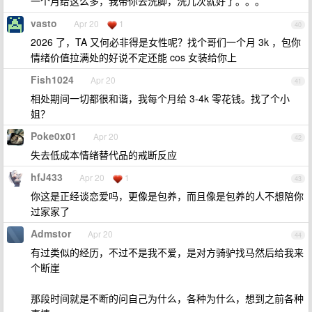
一个月给这么多，我带你去洗脚，洗几次就好了。。。
vasto
Apr 20
1
40
2026 了，TA 又何必非得是女性呢？找个哥们一个月 3k ，包你
情绪价值拉满处的好说不定还能 cos 女装给你上
Fish1024
Apr 20
41
相处期间一切都很和谐，我每个月给 3-4k 零花钱。找了个小
姐？
Poke0x01
Apr 20
42
失去低成本情绪替代品的戒断反应
hfJ433
Apr 20
1
43
你这是正经谈恋爱吗，更像是包养，而且像是包养的人不想陪你
过家家了
Admstor
Apr 20
44
有过类似的经历，不过不是我不爱，是对方骑驴找马然后给我来
个断崖
那段时间就是不断的问自己为什么，各种为什么，想到之前各种