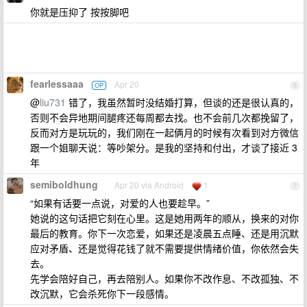
你就是压抑了 按按脚吧
fearlessaaa
Apr 20
OP
6
@
liu731
错了，我虽然暂时没结婚打算，但谈的还是很认真的，
否则不会异地期间腿疼还每周都去找。也不会前几次都挽留了，
反而对方是玩玩的，我们刚在一起俩月的时候有次看到对方微信
跟一个姐聊天说：等吵架分。是我的坚持和付出，才谈了接近 3
年
semiboldhung
Apr 20 via Android
1
7
“如果有话要一点说，对爱的人也要趁早。”
她说的这句话把它刻在心里。这是她用两年的顺从，换来的对你
最后的教育。你下一次恋爱，如果还是凌晨五点睡、还是用沉默
应对矛盾、还是觉得花钱了就不需要提供情绪价值，你依然会失
去。
先学会陪好自己，再去陪别人。如果你不改作息、不改孤独、不
改沉默，它会杀死你下一段感情。