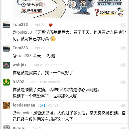
Tom233
Apr 21
4
81
@
ibuki233
半天写学历差距巨大，看了半天，也没看对方是啥学
历，就写自己学历高
Tom233
Apr 21
82
@
Tom233
半天—>标题
wshjdx
Apr 21 via iPhone
83
你这就是寂寞了，找下一个就好了
01802
Apr 21 via Android
84
你就是顺惯了欠抽，话难听但实情是你心理问题。
遇到下一个就没事了，世界那么大呢
fearlessaaa
Apr 21
OP
85
@
Admstor
是否还记得，大约过了多久后，某天突然意识到，自
己已经有段时间没有想起这个人了
flytutu
Apr 21
86