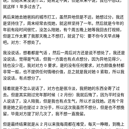
玩，但她从来没说什么，她肯定不爽，但是从来不说，我也不想改，
就这样 1 年多过去了。
再后来她去她爸妈的城市打工，虽然异地但是不远，她想过分，我还
是坚持住了，周末经常去找她，就这样坚持了一年。然后就是今年的
年前有段时间很忙，没怎么陪她，有个周五晚上她等我回去打视频，
但是工作太累了我那天晚上不想打，就说了句：要不你今天早点睡
吧。对方：不想处了。
我没说话，想着都是气话 ，然后一周后对方还是说不想处了，我还是
没说话，觉得是气话，但我一方面也有点点想分，因为异地见得少，
钱也没少花，我对对方 0 要求，是的没有任何要求，对方颜值身材都
非常一般，也不提供任何情绪价值，总之就是我对她 0 索取，所以我
没说话，有点想分了。
接着就是不怎么说话了，对方也是很冷淡，我把她的东西全寄了过
去。但是其实刚过完年那时候（ 2 月份）我就后悔了，因为平时没有
人说话了，没人陪我，但是我也有点生气，所以才没找她。还有个背
景是她之前也提过 2 次分手，所以这次我虽然不想分，但是也不想挽
留，毕竟对方提了好几次了，我不想一直挽留。
但是最终结果就是从 2 月以来我每周都在难受，每天一睁眼，到晚上