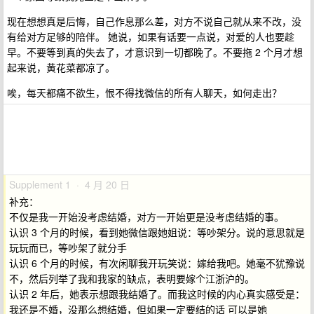
现在想想真是后悔，自己作息那么差，对方不说自己就从来不改，没
有给对方足够的陪伴。 她说，如果有话要一点说，对爱的人也要趁
早。不要等到真的失去了，才意识到一切都晚了。不要拖 2 个月才想
起来说，黄花菜都凉了。
唉，每天都痛不欲生，恨不得找微信的所有人聊天，如何走出？
Supplement 1 · 4 月 20 日
补充：
不仅是我一开始没考虑结婚，对方一开始更是没考虑结婚的事。
认识 3 个月的时候，看到她微信跟她姐说：等吵架分。说的意思就是
玩玩而已，等吵架了就分手
认识 6 个月的时候，有次闲聊我开玩笑说：嫁给我吧。她毫不犹豫说
不，然后列举了我和我家的缺点，表明要嫁个江浙沪的。
认识 2 年后，她表示想跟我结婚了。而我这时候的内心真实感受是：
我还是不婚，没那么想结婚，但如果一定要结的话 可以是她