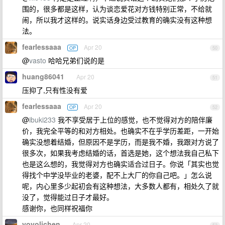
围的，很多都是这样，认为谈恋爱花对方钱特别正常，不给就
闹，所以我才这样的。说实话身边受过教育的确实没有这种想
法。
fearlessaaa
Apr 20
OP
50
@
vasto
哈哈兄弟们说的是
huang86041
Apr 20
51
压抑了,只有性没有爱
fearlessaaa
Apr 20
OP
52
@
ibuki233
我不享受居于上位的感觉，也不觉得对方的陪伴廉
价，我完全平等的和对方相处。也确实不在乎学历差距，一开始
确实没想着结婚，但原因不是学历，而是我不婚，我跟对方说了
很多次，如果我考虑结婚的话，首选是她，这个想法我自己私下
也是这么想的，我觉得对方也确实适合过日子。你说「其实也觉
得找个中学没毕业的老婆，配不上大厂的你自己吧。」怎么说
呢，内心里多少起初会有这种想法，大多数人都有，相处久了就
没了，觉得能过日子才最好。
感谢你，也同样祝福你
yoyolichen
Apr 20