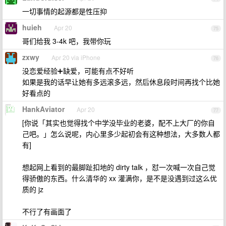
一切事情的起源都是性压抑
huieh
Apr 20
75
哥们给我 3-4k 吧，我带你玩
zxwy
Apr 20 via iPhone
76
没恋爱经验➕缺爱，可能有点不好听
如果是我的话早让她有多远滚多远，然后休息段时间再找个比她
好看点的
HankAviator
Apr 20
77
[你说「其实也觉得找个中学没毕业的老婆，配不上大厂的你自
己吧。」怎么说呢，内心里多少起初会有这种想法，大多数人都
有]
想起网上看到的最脚趾扣地的 dirty talk ，怼一次喊一次自己觉
得骄傲的东西。什么清华的 xx 灌满你，是不是没遇到过这么优
质的 jz
不行了有画面了