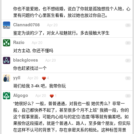
你也不是爱她，也不想结婚，说白了你就是孤独想找个人陪，心
里有问题约个心里医生看看，放过她也放过你自己。
Clannad0708
Apr 20
29
鉴定为谈的少了，对女人祛魅就行。多去接触大学生
Razio
Apr 20
30
对方主动, 你还不懂吗
blackgloves
Apr 20
31
你也赶紧找过一个
yyll
Apr 20
4
32
哥们给我 3-4k 吧，我带你玩
AIgogo
Apr 20
1
33
“她很好么？一般，普普通通，对我也一般 她优秀么？非常一
般，自己都快养不起了，甚至很多个月不上班” 我摘一段，你的
这个叙事里面，可能内心给与的定位/态度/等等就有偏差吧。如
果按你这段描述，就是个普通人、路人，至多做个朋友，但实际
在这样不认可的背景下，存在亲密关系的相处。这种标签背景