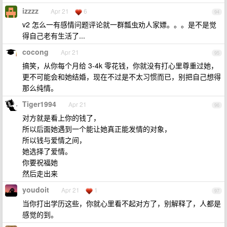
izzzz
Apr 21
6
94
v2 怎么一有感情问题评论就一群瓢虫劝人家嫖。。。是不是觉
得自己老有生活了...
cocong
Apr 21
95
搞笑，从你每个月给 3-4k 零花钱，你就没有打心里尊重过她，
更不可能会和她结婚，现在不过是不太习惯而已，别把自己想得
那么纯情。
Tiger1994
Apr 21
96
对方就是看上你的钱了，
所以后面她遇到一个能让她真正能发情的对象，
所以钱与爱情之间，
她选择了爱情。
你要祝福她
然后走出来
youdoit
Apr 21
1
97
当你打出学历这些，你就心里看不起对方了，别解释了，人都是
感觉的到。