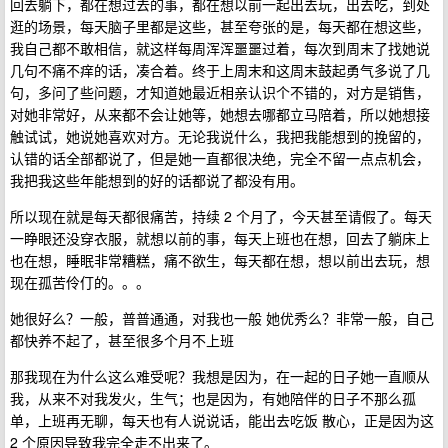
回去躺下，都在想过去的事，都在想以前一起出去玩，出去吃，到处
逛的场景，每天脑子里都是这些，甚至夸张的是，每天都在想这些，
我自己都不敢相信，就这样每周浑浑噩噩过着，每次到周末了找她说
几句不痛不痒的话，凑合着。终于上周末和这周末鼓起勇气多说了几
句，多问了些问题，才知道她最近相亲认识个不错的，对方是销售，
对她非常好，从来都不会让她等，她想去哪都立马陪着，所以她想接
触试试，她说她喜欢对方。无论我说什么，我把我能想到的挽留的，
认错的话全部都说了，但是她一直都很决绝，完全不留一点点机会，
我把我这些年能想到的好的话都说了都没有用。
所以现在就是每天都很痛苦，持续 2 个月了，今天甚至请假了。每天
一睁眼还没穿衣服，就想以前的事，每天上班也在想，回去了躺床上
也在想，睡眠非常糟糕，痛不欲生，每天都在想，想以前出去玩，想
现在孤苦伶仃的。。。
她很好么？一般，普普通通，对我也一般 她优秀么？非常一般，自己
都快养不起了，甚至很多个月不上班
那我现在为什么这么难受呢？我想是因为，在一起的日子她一直顺从
我，从来不对我发火，生气；也是因为，有她陪伴的日子不那么孤
单，上班再无聊，每天也有人说说话，能出去吃饭 散心，正是因为这
2 个原因导致我完全走不出来了。