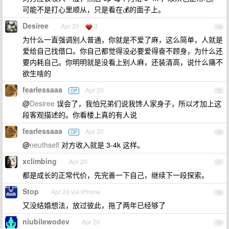
可能不是打心里顺从，只是看在💰的面子上。
Desiree
Apr 20
3
14
为什么一直强调别人普通，你就是不爱了麻，这么简单，人就是
爱给自己找借口。你自己都觉得没必要爱得奋不顾身，为什么还
要内耗自己。你明明就是没看上别人麻，还装清高，说什么痛不
欲生啥的
fearlessaaa
Apr 20
OP
15
@
Desiree
误会了，我怕兄弟们说我馋人家身子，所以才加上这
段客观描述的。你看楼上真的有人说
fearlessaaa
Apr 20
OP
16
@
neuthself
对方收入就是 3-4k 这样。
xclimbing
Apr 20
17
都是成长的正常代价，先完善一下自己，继续下一段探索。
Stop
Apr 20 via iPhone
18
又没结婚想法，放过彼此，拖了两年已经够了
niubilewodev
Apr 20
19