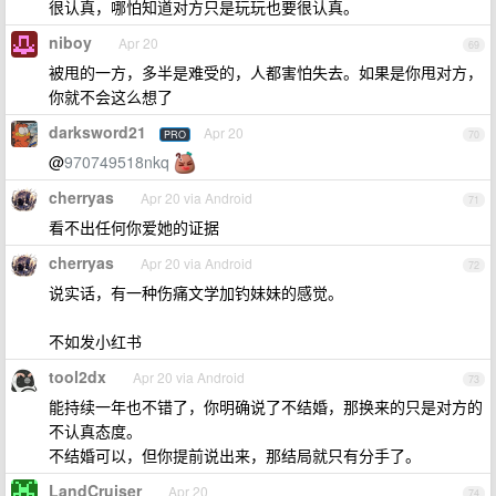
很认真，哪怕知道对方只是玩玩也要很认真。
niboy
Apr 20
69
被甩的一方，多半是难受的，人都害怕失去。如果是你甩对方，
你就不会这么想了
darksword21
Apr 20
PRO
70
@
970749518nkq
cherryas
Apr 20 via Android
71
看不出任何你爱她的证据
cherryas
Apr 20 via Android
72
说实话，有一种伤痛文学加钓妹妹的感觉。
不如发小红书
tool2dx
Apr 20 via Android
73
能持续一年也不错了，你明确说了不结婚，那换来的只是对方的
不认真态度。
不结婚可以，但你提前说出来，那结局就只有分手了。
LandCruiser
Apr 20
74