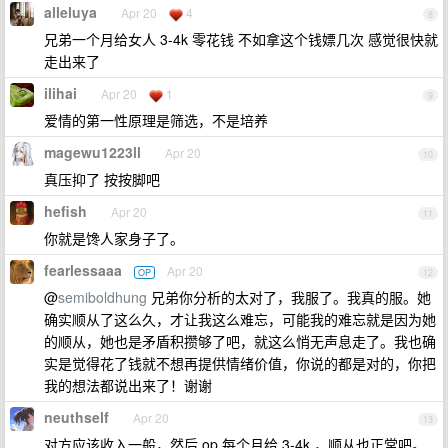
alleluya
Apr 20
4
8
兄弟一个月给女人 3-4k 零花钱 不如拿这个钱嫖几次 感觉很快就
走出来了
ilihai
Apr 20
1
9
爱情的第一性原理是筛选，不是培养
magewu1223ll
Apr 20
10
真压抑了 按按脚吧
hefish
Apr 20
11
你就是馋人家身子了。
fearlessaaa
Apr 20
OP
12
@
semiboldhung
兄弟你分析的太对了，我服了。我真的服。她
确实顺从了这么久，才让我这么难忘，可能我的难忘就是因为她
的顺从，她也是矛盾积攒够了吧，就这么悄无声息走了。我也确
实是觉得花了钱就不想再提供情绪价值，你说的都是对的，你把
我的想法都说出来了！谢谢
neuthself
Apr 20
13
对方应该收入一般，然后 op 每个月给 3-4k ，顺从也正常吧。