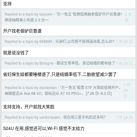
支持
Replied to a topic by laojuelv
“万一免五”低佣低两融老倔驴开户巨靠谱！
3 天
›
前
继续抽精美小风扇 2-3 台～
开户找老倔驴巨靠谱
Replied to a topic by 668866
兄弟们,公司想不赔钱逼自离,怎么办?
7 月 29 日
›
就是说没钱了
Replied to a topic by Bologna
都说生育率低，身边结婚的都有娃了
7 月 28 日
›
省妇保生娃都要睡楼道了,只是结婚率低下,二胎欲望减少罢了
7 月
Replied to a topic by daxiaolian
“万一免五”股票 ETF 大笑脸低佣开户，
›
28
抽键盘迈从 Ace 68 V2；鼠标迈从 A7 V3 PRO+。 [7.28 日~8.3 日]
日
支持支持，开户就找大笑脸
Replied to a topic by vardumpabc
现在用三星手机的还多吗？
7 月 28 日
›
S24U 在用,感觉还可以,Wi-Fi 感觉不太给力