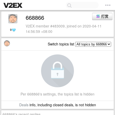
668866
打赏
V2EX member #483009, joined on 2020-04-11
0
14:56:59 +08:00
Switch topics list
Per 668866's settings, the topics list is hidden
Deals
info, including closed deals, is not hidden
668866's recent replies