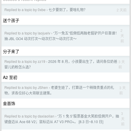
Replied to a topic by 0xbe
七夕要到了，要啥礼物？
2 天前
›
送个孩子
2
Replied to a topic by laojuelv
“万一免五”低佣低两融老倔驴开户巨靠谱！
›
天
抽 JBL GO4 动次打次～动次打次～动次打次～
前
分子来了
Replied to a topic by zz19
2026 年 8 月，小孩要出生了，请问各位奶爸
3 天
›
前
婴儿奶粉怎么选？
A2 至初
Replied to a topic by JShen
老婆生娃了，打算送一个稍微贵重点的礼
3 天
›
前
物，求各位好心大哥献言建策。
金首饰
3
Replied to a topic by daxiaolian
“万 1 免 5”股票基金大笑脸低佣开户，抽
›
天
键盘迈从 Ace 68 V2；鼠标迈从 A7 V3 PRO+。 [8.3 日~8.10 日]
前