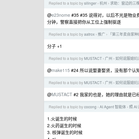
Replied to a topic by
silinger
杭州
求助：窗边的三
›
›
@
e23nome
#35 #35 说得对，以后不光是
分钟，警察直接把你从工位上强制驱逐
Replied to a topic by
aatrox
推广
「第三年卖自家种
›
›
分子 +1
Replied to a topic by
MUSTACT
广州
如何说服媳妇儿
›
›
@
make115
#24 所以说娶妻娶贤，没有那个认
Replied to a topic by
MUSTACT
广州
如何说服媳妇儿
›
›
@
MUSTACT
#2 我家的也是，她的理由就是已
Replied to a topic by
cocong
AI Agent 智能体
照 A
›
›
1.火诞生的时候
2.火药诞生的时候
3. 核弹诞生的时候