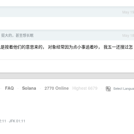
May 1
，挺大的，甚至想长眠
May 1
婚也是按着他们的意思来的， 对象经常因为点小事追着吵， 我五一还搜过怎
·
FAQ
·
Solana
·
2770 Online
Highest 6679
·
Select Langua
2:11
·
JFK 01:11