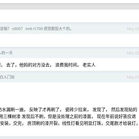
？ n300？ mr4 r1700 感觉都挺大个的。
May 2
人的一天
May 2
， 去了，他妈的对方没去， 浪费我时间， 老实人
白入门贴
May 2
防水漏刷一遍， 反映了才再刷了， 瓷砖少拉来， 发现了， 然后发现贴的
 用三棵树漆 发现后不刷，但是没处理之前的漆面， 现在年前说好答应退
才给安装，交完， 房顶刷的漆开裂，线性灯看见明显灯珠，交尾款才给装灯