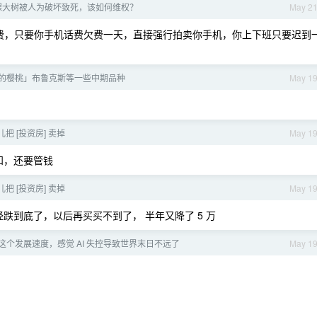
棵大树被人为破坏致死，该如何维权？
May 2
物业费，只要你手机话费欠费一天，直接强行拍卖你手机，你上下班只要迟到
的樱桃」布鲁克斯等一些中期品种
May 1
把 [投资房] 卖掉
May 1
知，还要管钱
把 [投资房] 卖掉
May 1
经跌到底了，以后再买买不到了， 半年又降了 5 万
I 这个发展速度，感觉 AI 失控导致世界末日不远了
May 1