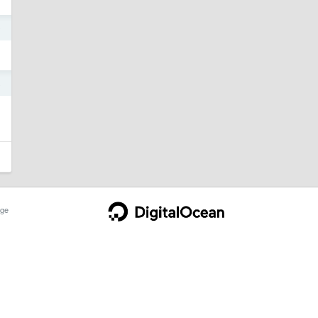
9
8
ge