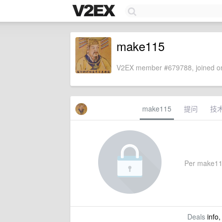
make115
V2EX member #679788, joined on
make115
提问
技
Per make115'
Deals
info,