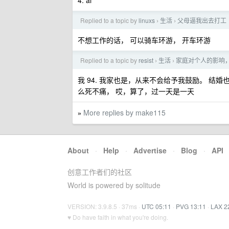
4. ai
Replied to a topic by
linuxs
生活
父母逼我出去打工
›
›
不想工作的话， 可以骑车环游， 开车环游
Replied to a topic by
resist
生活
家庭对个人的影响
›
›
我 94. 我家也是，从来不会给予我鼓励。 结
么死不痛， 哎，算了，过一天是一天
More replies by make115
»
About
·
Help
·
Advertise
·
Blog
·
API
创意工作者们的社区
World is powered by solitude
VERSION: 3.9.8.5 · 37ms ·
UTC 05:11
·
PVG 13:11
·
LAX 2
♥ Do have faith in what you're doing.