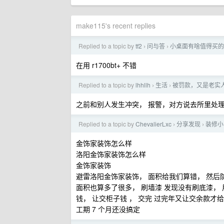
make115's recent replies
Replied to a topic by
tf2
问与答
小桌面有啥值得买的音箱
›
›
在用 r1700bt+ 不错
Replied to a topic by
lhhllh
生活
被罚款，又是老实
›
›
之前和别人发生冲突， 报警，对方说去所里处理
Replied to a topic by
ChevalierLxc
分享发现
装修小
›
›
金饰家装饰怎么样
洛阳金饰家装饰怎么样
金饰家装饰
避雷洛阳金饰家装饰， 面积给我们算错， 然后
面积也算多了很多， 刷墙漆 发现没有刷底漆，
钱， 让交柜子钱 ， 交完 过完年又让交余款
工期 7 个月还没搞定