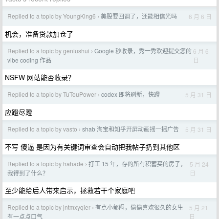
Replied to a topic by YoungKing6
美股要回调了，还能相信光吗
6 月 6 日
›
机会，准备贷款加仓了
Replied to a topic by geniushui
Google 秒收录，秀一秀欢迎提交您的
6 月 6
›
日
vibe coding 作品
NSFW 网站能否收录？
Replied to a topic by TuTouPower
codex 即将刷新，快蹬
5 月 31 日
›
应蹬尽蹬
Replied to a topic by vasto
shab 淘宝和知乎开屏动画摇一摇广告
5 月 31 日
›
不写 傻逼 是因为有关键词审查会自动把我帖子扔到其他区
Replied to a topic by hahade
打工 15 年，存的所有积蓄买的房子，
5 月 24
›
日
我得到了什么？
至少能给后人带来启示，拯救若干个家庭吧
Replied to a topic by jntmxyqier
有点小郁闷，偷偷喜欢很久的女生
5 月 21
›
日
有一点点口气