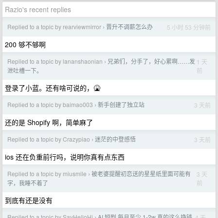
Razio's recent replies
Replied to a topic by rearviewmirror
晋升不调薪怎么办
5 小时 53 分钟前
›
200 够不够啊
Replied to a topic by lananshaonian
兄弟们，分手了，好心累啊……发
1 天
›
前
泄吐槽一下。
登录了小蓝。还有啥可说的，🤮
Replied to a topic by baimao003
新手创建了独立站
3 天前
›
还的是 Shopify 啊，简单麻了
Replied to a topic by Crazypiao
迷茫的中登感悟
3 天前
›
ios 还在负重前行吗，说明你真有点东西
Replied to a topic by miusmile
被老婆提醒初恋送的星星纸里面可能有
3 天
›
前
字，我睡不着了
到底有还是没有
Replied to a topic by SayHelloHi
AI 短剧 每月至少 1-2w 真的这么挣钱
4 天
›