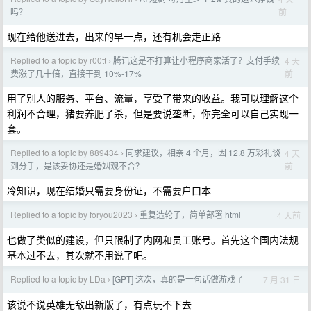
前
吗？
现在给他送进去，出来的早一点，还有机会走正路
Replied to a topic by r00tt
腾讯这是不打算让小程序商家活了？支付手续
4 天
›
前
费涨了几十倍，直接干到 10%-17%
用了别人的服务、平台、流量，享受了带来的收益。我可以理解这个
利润不合理，猪要养肥了杀，但是要说垄断，你完全可以自己实现一
套。
Replied to a topic by 889434
同求建议，相亲 4 个月，因 12.8 万彩礼谈
4 天
›
前
到分手，是该妥协还是婚姻观不合？
冷知识，现在结婚只需要身份证，不需要户口本
Replied to a topic by foryou2023
重复造轮子，简单部署 html
4 天前
›
也做了类似的建设，但只限制了内网和员工账号。首先这个国内法规
基本过不去，其次就不用说了吧。
Replied to a topic by LDa
[GPT] 这次，真的是一句话做游戏了
7 月 31 日
›
该说不说英雄无敌出新版了，有点玩不下去