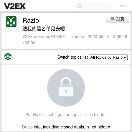
Razio
打赏
跟我的黑名单见去吧
V2EX member #494931, joined on 2020-06-16 13:09:16
+08:00
Switch topics list
Per Razio's settings, the topics list is hidden
Deals
info, including closed deals, is not hidden