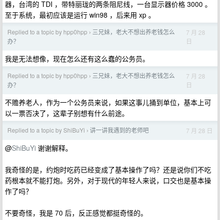
器，台湾的 TDI ，带特丽珑的两条阻尼线，一台显示器价格 3000 。
至于系统，最初应该是运行 win98 ，后来用 xp 。
Replied to a topic by hpp0hpp
三兄妹，老大不想出养老钱怎么
7 月 28
›
日
办？
我是无法想像，现在怎么还有这么蠢的公务员。
Replied to a topic by hpp0hpp
三兄妹，老大不想出养老钱怎么
7 月 28
›
日
办？
不赡养老人，作为一个公务员来说，如果这事儿捅到单位，基本上可
以一票否决了，这辈子别想有什么前途。
Replied to a topic by ShiBuYi
讲一讲我遇到的老师吧
7 月 28 日
›
@
ShiBuYi
谢谢解释。
我奇怪的是，约炮时吃药已经变成了基本操作了吗？还是说你们不吃
药根本就不能打炮。另外，对于现代的年轻人来说，口交也是基本操
作了吗？
不要奇怪，我是 70 后，反正感觉都挺奇怪的。