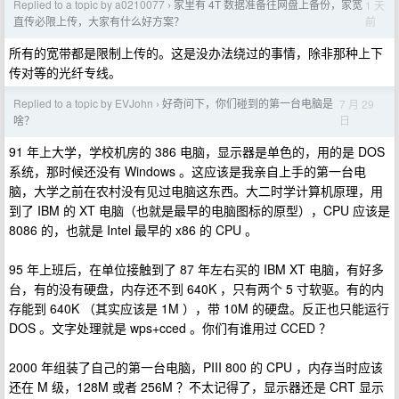
Replied to a topic by a0210077
家里有 4T 数据准备往网盘上备份，家宽
1 天
›
前
直传必限上传，大家有什么好方案？
所有的宽带都是限制上传的。这是没办法绕过的事情，除非那种上下
传对等的光纤专线。
Replied to a topic by EVJohn
好奇问下，你们碰到的第一台电脑是
7 月 29
›
日
啥？
91 年上大学，学校机房的 386 电脑，显示器是单色的，用的是 DOS
系统，那时候还没有 Windows 。这应该是我亲自上手的第一台电
脑，大学之前在农村没有见过电脑这东西。大二时学计算机原理，用
到了 IBM 的 XT 电脑（也就是最早的电脑图标的原型），CPU 应该是
8086 的，也就是 Intel 最早的 x86 的 CPU 。
95 年上班后，在单位接触到了 87 年左右买的 IBM XT 电脑，有好多
台，有的没有硬盘，内存还不到 640K ，只有两个 5 寸软驱。有的内
存能到 640K （其实应该是 1M ），带 10M 的硬盘。反正也只能运行
DOS 。文字处理就是 wps+cced 。你们有谁用过 CCED ？
2000 年组装了自己的第一台电脑，PIII 800 的 CPU ，内存当时应该
还在 M 级，128M 或者 256M ？不太记得了，显示器还是 CRT 显示