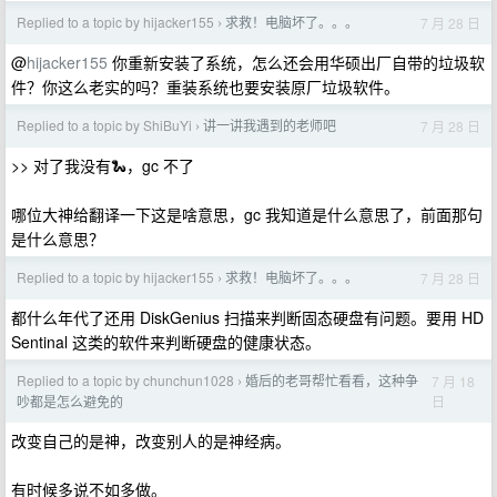
Replied to a topic by hijacker155
求救！电脑坏了。。。
7 月 28 日
›
@
hijacker155
你重新安装了系统，怎么还会用华硕出厂自带的垃圾软
件？你这么老实的吗？重装系统也要安装原厂垃圾软件。
Replied to a topic by ShiBuYi
讲一讲我遇到的老师吧
7 月 28 日
›
>> 对了我没有🐍，gc 不了
哪位大神给翻译一下这是啥意思，gc 我知道是什么意思了，前面那句
是什么意思？
Replied to a topic by hijacker155
求救！电脑坏了。。。
7 月 28 日
›
都什么年代了还用 DiskGenius 扫描来判断固态硬盘有问题。要用 HD
Sentinal 这类的软件来判断硬盘的健康状态。
Replied to a topic by chunchun1028
婚后的老哥帮忙看看，这种争
7 月 18
›
日
吵都是怎么避免的
改变自己的是神，改变别人的是神经病。
有时候多说不如多做。