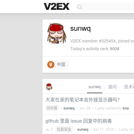
sunwq
V2EX member #325454, joined on
Today's activity rank
9008
中国
sunwq
提问
技术
大家在家的笔记本会外接显示器吗？
问与答
•
sunwq
•
Jun 28
• Lastly replied by
koa
github 里面 issue 回复中的病毒
2
信息安全
•
sunwq
•
Apr 11, 2025
• Lastly re