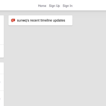
Home
Sign Up
Sign In
sunwq's recent timeline updates