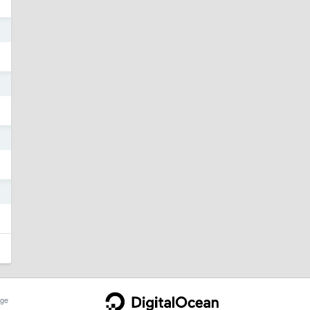
8
5
5
5
ge