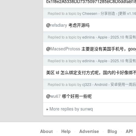
0x1f8e2A5338DD73750971285BC8D0dd
Replied to a topic by
Cheesen
分享创造
[更新 v1
›
›
@
refsdiary
考虑开源吗
Replied to a topic by
edinina
Apple
2025.10 有
›
›
@
MacsedProtoss
主要是没有美国手机号，google 
Replied to a topic by
edinina
Apple
2025.10 有
›
›
美区 id 怎么绑定支付方式呢，国内的卡好像绑不
Replied to a topic by
cj323
Android
安卓使用一周后
›
›
@
wu67
哪个好用一些呢
More replies by sunwq
»
About
·
Help
·
Advertise
·
Blog
·
API