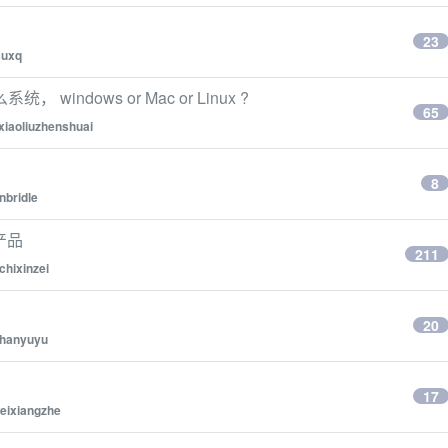
23
suxq
dows or Mac or Linux ?
65
xiaoliuzhenshuai
8
nbridle
产品
211
chixinzei
20
hanyuyu
17
eixiangzhe