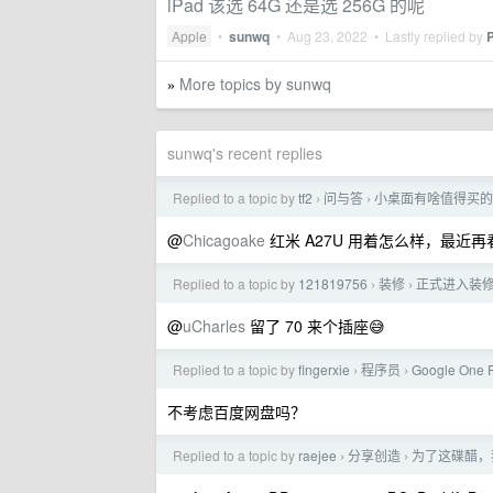
iPad 该选 64G 还是选 256G 的呢
Apple
•
sunwq
•
Aug 23, 2022
• Lastly replied by
More topics by sunwq
»
sunwq's recent replies
Replied to a topic by
tf2
问与答
小桌面有啥值得买的音箱
›
›
@
Chicagoake
红米 A27U 用着怎么样，最近再
Replied to a topic by
121819756
装修
正式进入装
›
›
@
uCharles
留了 70 来个插座😅
Replied to a topic by
fingerxie
程序员
Google O
›
›
不考虑百度网盘吗？
Replied to a topic by
raejee
分享创造
为了这碟醋，
›
›