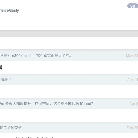
98
PierreGasly
？ n300？ mr4 r1700 感觉都挺大个的。
May 2
看
修阶段了
Apr 1
ne Pro 最近大幅度提升了存储空间，这个能不能代替 iCloud？
Apr 
我包了顿饺子
Feb 2