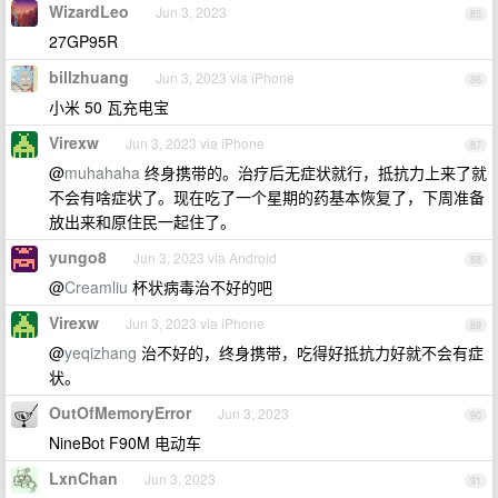
WizardLeo
Jun 3, 2023
85
27GP95R
billzhuang
Jun 3, 2023 via iPhone
86
小米 50 瓦充电宝
Virexw
Jun 3, 2023 via iPhone
87
@
muhahaha
终身携带的。治疗后无症状就行，抵抗力上来了就
不会有啥症状了。现在吃了一个星期的药基本恢复了，下周准备
放出来和原住民一起住了。
yungo8
Jun 3, 2023 via Android
88
@
Creamliu
杯状病毒治不好的吧
Virexw
Jun 3, 2023 via iPhone
89
@
yeqizhang
治不好的，终身携带，吃得好抵抗力好就不会有症
状。
OutOfMemoryError
Jun 3, 2023
90
NineBot F90M 电动车
LxnChan
Jun 3, 2023
91