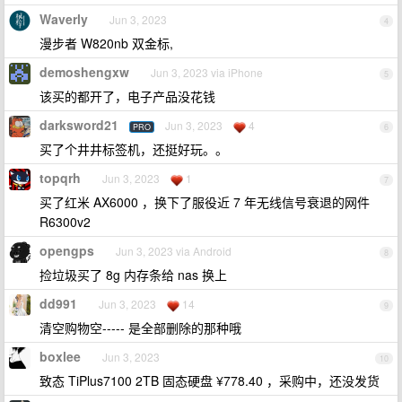
Waverly
Jun 3, 2023
4
漫步者 W820nb 双金标,
demoshengxw
Jun 3, 2023 via iPhone
5
该买的都开了，电子产品没花钱
darksword21
Jun 3, 2023
4
PRO
6
买了个井井标签机，还挺好玩。。
topqrh
Jun 3, 2023
1
7
买了红米 AX6000 ，换下了服役近 7 年无线信号衰退的网件
R6300v2
opengps
Jun 3, 2023 via Android
8
捡垃圾买了 8g 内存条给 nas 换上
dd991
Jun 3, 2023
14
9
清空购物空----- 是全部删除的那种哦
boxlee
Jun 3, 2023
10
致态 TiPlus7100 2TB 固态硬盘 ¥778.40 ，采购中，还没发货