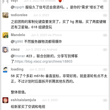
vsyf
Jun 3, 2023 via Android
1
44
@
topqrh
服役久了信号还会衰退吗。。是你的“需求”增长了吧
tediorelee
Jun 3, 2023
45
之前团购的客制化键盘要发货了，买了 hg 黑轴，买了两套键帽
还有卫星轴，618 组键盘玩
Mandelo
Jun 3, 2023 via iPhone
46
@
fg990
不然服务器物流都得爆炸
xiaoz
Jun 3, 2023 via Android
47
@
fmoran
#23 ，联合创新的，分享写到博客
了:
https://blog.xiaoz.org/archives/18803
loading
Jun 3, 2023
48
58 买了个多彩 m618c 垂直鼠标，非常好用，就是滚轮有点不太
正，不过计划时后面拆开折腾其他东西的。
整体很值。
eshitaislamjula
Jun 3, 2023
49
给新家买了空调和电视