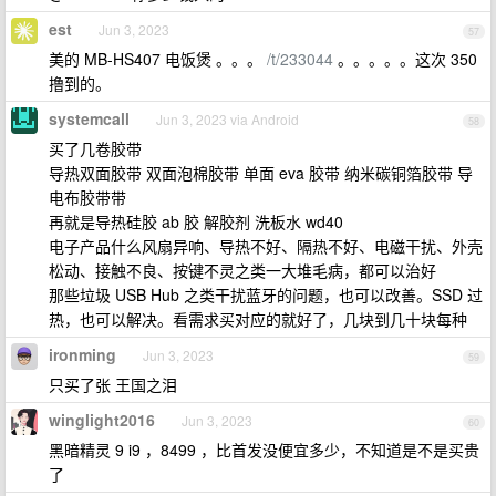
est
Jun 3, 2023
57
美的 MB-HS407 电饭煲 。。。
/t/233044
。。。。。这次 350
撸到的。
systemcall
Jun 3, 2023 via Android
58
买了几卷胶带
导热双面胶带 双面泡棉胶带 单面 eva 胶带 纳米碳铜箔胶带 导
电布胶带带
再就是导热硅胶 ab 胶 解胶剂 洗板水 wd40
电子产品什么风扇异响、导热不好、隔热不好、电磁干扰、外壳
松动、接触不良、按键不灵之类一大堆毛病，都可以治好
那些垃圾 USB Hub 之类干扰蓝牙的问题，也可以改善。SSD 过
热，也可以解决。看需求买对应的就好了，几块到几十块每种
ironming
Jun 3, 2023
59
只买了张 王国之泪
winglight2016
Jun 3, 2023
60
黑暗精灵 9 i9 ，8499 ，比首发没便宜多少，不知道是不是买贵
了