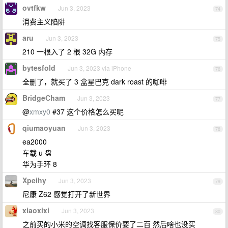
ovtfkw
Jun 3, 2023
74
消费主义陷阱
aru
Jun 3, 2023
75
210 一根入了 2 根 32G 内存
bytesfold
Jun 3, 2023 via iPhone
76
全删了，就买了 3 盒星巴克 dark roast 的咖啡
BridgeCham
Jun 3, 2023
77
@
xmxy0
#37 这个价格怎么买呢
qiumaoyuan
Jun 3, 2023
78
ea2000
车载 u 盘
华为手环 8
Xpeihy
Jun 3, 2023
79
尼康 Z62 感觉打开了新世界
xiaoxixi
Jun 3, 2023
80
之前买的小米的空调找客服保价要了二百 然后啥也没买