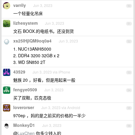
varrily
Jun 3, 2023
50
一个轻量化吊床
lizhesystem
Jun 3, 2023
51
文石 BOOX.的电纸书。还没到货
xs25lHjIQM9oq0a4
Jun 3, 2023
52
1. NUC13ANHi5000
2. DDR4 3200 32GB x 2
3. WD SN850 2T
43529
Jun 3, 2023 via iPhone
53
魅族 20 ，好看，但是用起来一般
fengye0509
Jun 3, 2023
54
买了双鞋，匹克态极
loverorser
Jun 3, 2023 via Android
55
970ep ，妈的是之前买的价格的一半少
MonkeyD1
Jun 3, 2023
56
@
LuxChen
你多少钱入的