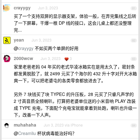
crayygy
Jun 3, 2023
81
买了一个支持双屏的显示器支架，体验一般，在弄完集线之后转
了一下屏幕，干爆一根 DP 线的接口，这会儿桌上都还没整理
完...
yean
Jun 3, 2023
82
@
crayygy
不如买两个单屏的好用
2000wcw
Jun 3, 2023
3
83
家里老爸老妈 04 年买的老式华凌冰箱实在是用太久了，密封条
都发黄脱胶了，就 2499 元买了个海尔的 432 升十字对开大冰箱
爽一下，可以把老婆屯的各类零食都放进去了。
另外 7 块钱买了块 TYPEC 的升压板，28 元买了只睿凡声学的
2 寸高音质全频喇叭，打算把老婆单位送的小米音响 PLAY 改装
成 TYPE 充电，下面配个充电宝就能拿着到处跑，喇叭也升级一
下，改善一下人声。
muhahaha
Jun 3, 2023 via iPhone
84
@
Creamliu
杯状病毒能治好吗？