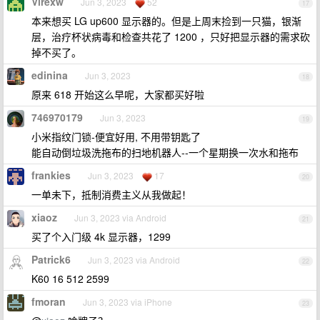
Virexw
Jun 3, 2023
52
17
本来想买 LG up600 显示器的。但是上周末捡到一只猫，银渐
层，治疗杯状病毒和检查共花了 1200 ，只好把显示器的需求砍
掉不买了。
edinina
Jun 3, 2023
18
原来 618 开始这么早呢，大家都买好啦
746970179
Jun 3, 2023
19
小米指纹门锁-便宜好用, 不用带钥匙了
能自动倒垃圾洗拖布的扫地机器人--一个星期换一次水和拖布
frankies
Jun 3, 2023
17
20
一单未下，抵制消费主义从我做起！
xiaoz
Jun 3, 2023 via Android
21
买了个入门级 4k 显示器，1299
Patrick6
Jun 3, 2023 via Android
22
K60 16 512 2599
fmoran
Jun 3, 2023 via iPhone
23