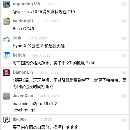
noparking188
Jun 3, 2023
61
@
boxlee
#10 值得买爆料现在 710
kaidong21
Jun 3, 2023
62
Bose QC45
7otk
Jun 3, 2023
63
HyperX 的云雀 2 和起源火轴
herich
Jun 3, 2023
64
鉴于固态价格大跳水，买了个 2T 的致钛 7100
DamonLin
Jun 3, 2023
65
想买张显卡玩玩单机，不过降低消费欲望了，就算了哈哈哈，因
为回家也没时间打游戏
JavenXiao
Jun 3, 2023
66
mac mini m2pro 16+512
keychron q3
lkkl007
Jun 3, 2023
67
买了内存固态白菜价，插满！哈哈哈