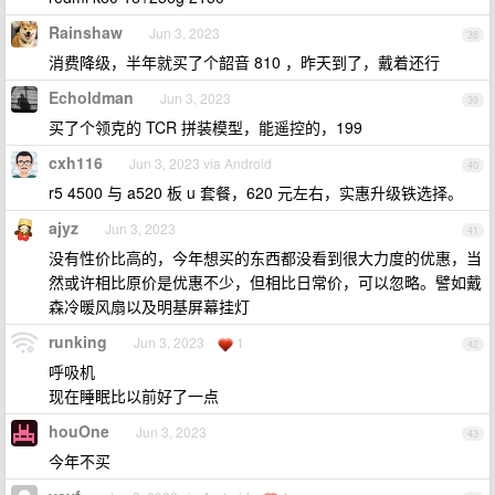
Rainshaw
Jun 3, 2023
38
消费降级，半年就买了个韶音 810 ，昨天到了，戴着还行
Echoldman
Jun 3, 2023
39
买了个领克的 TCR 拼装模型，能遥控的，199
cxh116
Jun 3, 2023 via Android
40
r5 4500 与 a520 板 u 套餐，620 元左右，实惠升级铁选择。
ajyz
Jun 3, 2023
41
没有性价比高的，今年想买的东西都没看到很大力度的优惠，当
然或许相比原价是优惠不少，但相比日常价，可以忽略。譬如戴
森冷暖风扇以及明基屏幕挂灯
runking
Jun 3, 2023
1
42
呼吸机
现在睡眠比以前好了一点
houOne
Jun 3, 2023
43
今年不买