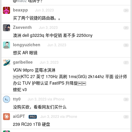
@
xiaoz
啥牌子？
beaxpp
Jun 3, 2023
24
买了两个锐捷的路由器。。
Zseventh
Jun 3, 2023
25
澳洲 dell g3223q 年中促销 差不多 2250cny
longyuzichen
Jun 3, 2023
26
想买 AR 眼镜
garibellee
Jun 3, 2023
27
VGN 98pro 蓝莓冰淇淋
￼￼KTC 27 英寸 170Hz 高刷 1ms(GtG) 2k144hz 平面 设计师
办公 TUV 护眼认证 FastIPS 升降旋￼￼
蝰蛇 v3
tty0
Jun 3, 2023 via iPhone
28
没购买欲，看看网友们买什么
aiGPT
Jun 3, 2023 via iPhone
PRO
29
239 RC20 1TB 硬盘