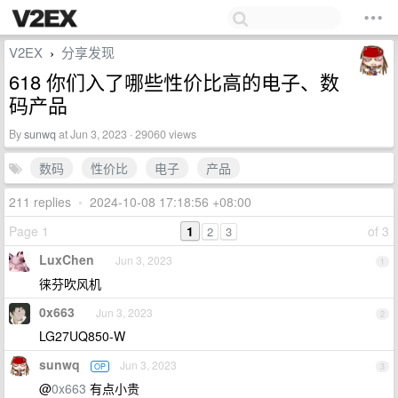
V2EX
分享发现
›
618 你们入了哪些性价比高的电子、数
码产品
By
sunwq
at Jun 3, 2023 · 29060 views
数码
性价比
电子
产品
211 replies
•
2024-10-08 17:18:56 +08:00
Page 1
1
of 3
2
3
LuxChen
Jun 3, 2023
1
徕芬吹风机
0x663
Jun 3, 2023
2
LG27UQ850-W
sunwq
Jun 3, 2023
OP
3
@
0x663
有点小贵