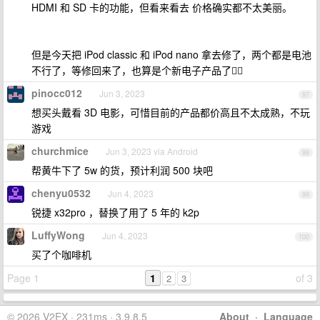
HDMI 和 SD 卡的功能，但看来看去 价格确实都不太美丽。
但是今天把 iPod classic 和 iPod nano 拿去修了，两个都是电池
不行了，等修回来了，也算是个新电子产品了✌🏾
pinocc012
Jun 3, 2023
97
想买头戴看 3D 电影，可惜目前的产品都价高且不太成熟，不玩
游戏
churchmice
Jun 3, 2023 via Android
98
帮黄牛下了 5w 的货，预计利润 500 块吧
chenyu0532
Jun 4, 2023
99
锐捷 x32pro ，替换了用了 5 年的 k2p
LuffyWong
Jun 4, 2023
100
买了个咖啡机
Page 1
1
of 3
2
3
© 2026 V2EX · 231ms · 3.9.8.5
About
·
Language