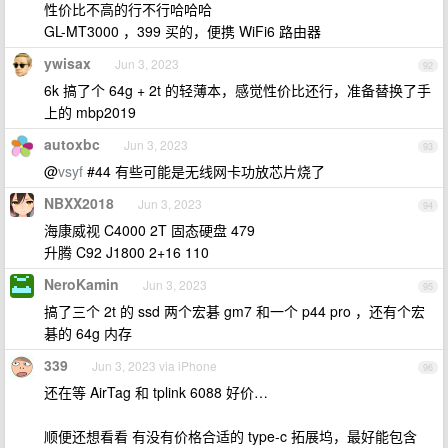
性价比不高的行不行哈哈哈
GL-MT3000 ，399 买的，便携 WiFi6 路由器
ywisax
Jun 3, 2023
92
6k 搞了个 64g + 2t 的轻薄本，感觉性价比还行，准备替换了手
上的 mbp2019
autoxbc
Jun 3, 2023
93
@
vsyf
#44 有些可能是无线网卡功放芯片烧了
NBXX2018
Jun 3, 2023
94
海康威视 C4000 2T 固态硬盘 479
升腾 C92 J1800 2+16 110
NeroKamin
Jun 3, 2023
95
搞了三个 2t 的 ssd 两个宏碁 gm7 和一个 p44 pro ，还有个宏
碁的 64g 内存
339
Jun 3, 2023 via iPhone
96
还在等 AirTag 和 tplink 6088 好价…
顺便还想看看 有没有价格合适的 type-c 拓展坞，最好能包含