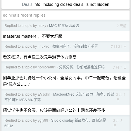
Deals
info, including closed deals, is not hidden
edinina's recent replies
Replied to a topic by maky
MAC 的鼠标怎么选
2 天前
›
master3s master4 ，不要太舒服
Replied to a topic by linuxtro
额度用完了，没等到官方重置
7 月 31 日
›
看这盛况，有点像二次元手游等体力恢复
Replied to a topic by nomore001
分析分析，你们老婆也这样吗
7 月 7 日
›
刚毕业那会儿待过一个小公司，全是女同事，中午一起吃饭，话题全
是“我老公……”
Replied to a topic by EVJohn
MacbookNeo 这波产品力一般啊，感觉
3 月 4
›
日
不如国补 MBA M4 了都
感觉学生也不会买，应该是面向轻办公的上网本还差不多
Replied to a topic by ygfy99
Studio display 新品发布，屏幕还是
3 月 3
›
日
60Hz