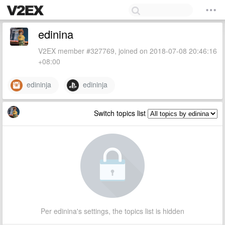
edinina
V2EX member #327769, joined on 2018-07-08 20:46:16
+08:00
edininja
edininja
Switch topics list
Per edinina's settings, the topics list is hidden