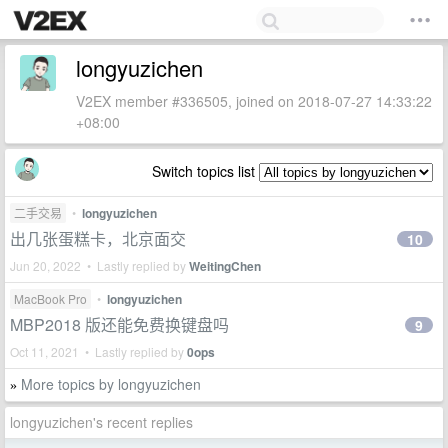
longyuzichen
V2EX member #336505, joined on 2018-07-27 14:33:22
+08:00
Switch topics list
二手交易
•
longyuzichen
出几张蛋糕卡，北京面交
10
Jun 20, 2022 • Lastly replied by
WeitingChen
MacBook Pro
•
longyuzichen
MBP2018 版还能免费换键盘吗
9
Oct 11, 2021 • Lastly replied by
0ops
More topics by longyuzichen
»
longyuzichen's recent replies