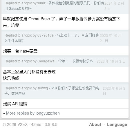
Replied to a topic by wmlz
各位被信创折磨的程序员们，你们有
2024 年 2 月
›
3 日
用 GaussDB 的吗
早就敲定使用 OceanBase 了，弄了一年数据同步方案没有确定下
来，坑爹
Replied to a topic by 6379616e
马上双十一了， V 友们打算
2023 年 10 月
›
21 日
入手什么呢？
想买一台 nas+硬盘
Replied to a topic by GeorgeWai
今年十一长假你快乐么
2023 年 10 月 3 日
›
基本上家里大门都没有出去过
快乐毛线
Replied to a topic by sunwq
618 你们入了哪些性价比高的电
2023 年 6 月 3
›
日
子、数码产品
想买 AR 眼镜
More replies by longyuzichen
»
© 2026 V2EX · 42ms · 3.9.8.5
About
·
Language