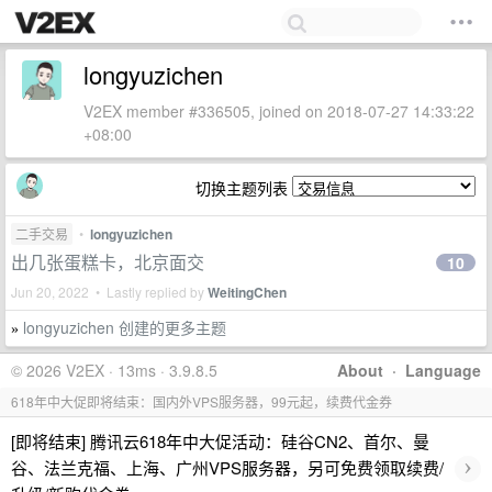
longyuzichen
V2EX member #336505, joined on 2018-07-27 14:33:22
+08:00
切换主题列表
二手交易
•
longyuzichen
出几张蛋糕卡，北京面交
10
Jun 20, 2022 • Lastly replied by
WeitingChen
longyuzichen 创建的更多主题
»
© 2026 V2EX · 13ms · 3.9.8.5
About
·
Language
618年中大促即将结束：国内外VPS服务器，99元起，续费代金券
[即将结束] 腾讯云618年中大促活动：硅谷CN2、首尔、曼
›
谷、法兰克福、上海、广州VPS服务器，另可免费领取续费/