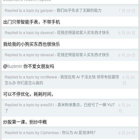
Replied to a topic by garipan
我们似乎失去了无聊的能力
7 月 19 日
›
出门只带智能手表，不带手机
Replied to a topic by davecat
花钱还得是给家人买东西才快乐
6 月 29 日
›
我给我的小狗买东西也很快乐
Replied to a topic by davecat
花钱还得是给家人买东西才快乐
6 月 29 日
›
@
liuzimin
你不爱女朋友吗
Replied to a topic by ccctttwww
我现在用 AI 干活太快 领导有些震惊
6 月 25
›
日
怎么办 你们是怎么装的
可以不停优化，耗耗时间，
Replied to a topic by ares001
真米粉来集合，已经亏了一辆 YU7
6 月 24
›
日
了
炒股第一课，别炒中概
Replied to a topic by Cipherless
你认为 AI 是泡沫吗？
6 月 24 日
›