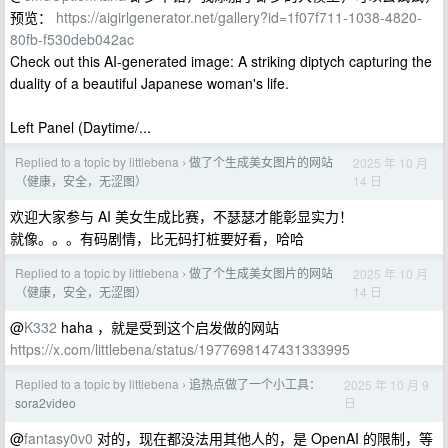
预览：
https://aigirlgenerator.net/gallery?id=1f07f711-1038-4820-
80fb-f530deb042ac
Check out this AI-generated image: A striking diptych capturing the
duality of a beautiful Japanese woman's life.
Left Panel (Daytime/...
Replied to a topic by littlebena
做了个生成美女图片的网站
2025 年 10 月
›
14 日
（健康，安全，无涩图）
欢迎大家参与 AI 美女生成比赛，不瑟瑟才能彰显实力！
就像。。。有码剧情，比无码打桩要好看，哈哈
Replied to a topic by littlebena
做了个生成美女图片的网站
2025 年 10 月
›
14 日
（健康，安全，无涩图）
@
K332
haha ，就是受到这个启发做的网站
https://x.com/littlebena/status/1977698147431333995
Replied to a topic by littlebena
追热点做了一个小工具：
2025 年 10 月 9
›
日
sora2video
@
fantasy0v0
对的，现在都没法用其他人的，是 OpenAI 的限制，等