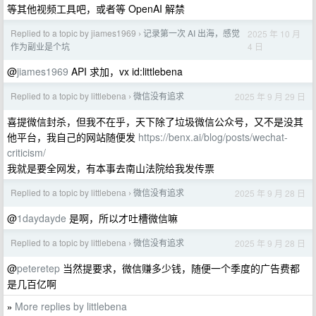
等其他视频工具吧，或者等 OpenAI 解禁
Replied to a topic by jiames1969
记录第一次 AI 出海，感觉
2025 年 10 月
›
4 日
作为副业是个坑
@
jiames1969
API 求加，vx id:littlebena
Replied to a topic by littlebena
微信没有追求
2025 年 9 月 29 日
›
喜提微信封杀，但我不在乎，天下除了垃圾微信公众号，又不是没其
他平台，我自己的网站随便发
https://benx.ai/blog/posts/wechat-
criticism/
我就是要全网发，有本事去南山法院给我发传票
Replied to a topic by littlebena
微信没有追求
2025 年 9 月 28 日
›
@
1daydayde
是啊，所以才吐槽微信嘛
Replied to a topic by littlebena
微信没有追求
2025 年 9 月 28 日
›
@
peteretep
当然提要求，微信赚多少钱，随便一个季度的广告费都
是几百亿啊
More replies by littlebena
»