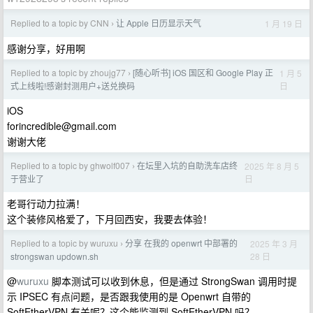
Replied to a topic by CNN
让 Apple 日历显示天气
1 月 19 日
›
感谢分享，好用啊
Replied to a topic by zhoujg77
[随心听书] iOS 国区和 Google Play 正
1 月 5
›
日
式上线啦!感谢封测用户+送兑换码
iOS
forincredible@gmail.com
谢谢大佬
Replied to a topic by ghwolf007
在坛里入坑的自助洗车店终
2025 年 8 月 5
›
日
于营业了
老哥行动力拉满！
这个装修风格爱了，下月回西安，我要去体验！
Replied to a topic by wuruxu
分享 在我的 openwrt 中部署的
2025 年 3 月
›
28 日
strongswan updown.sh
@
wuruxu
脚本测试可以收到休息，但是通过 StrongSwan 调用时提
示 IPSEC 有点问题，是否跟我使用的是 Openwrt 自带的
SoftEtherVPN 有关呢？这个能监测到 SoftEtherVPN 吗？