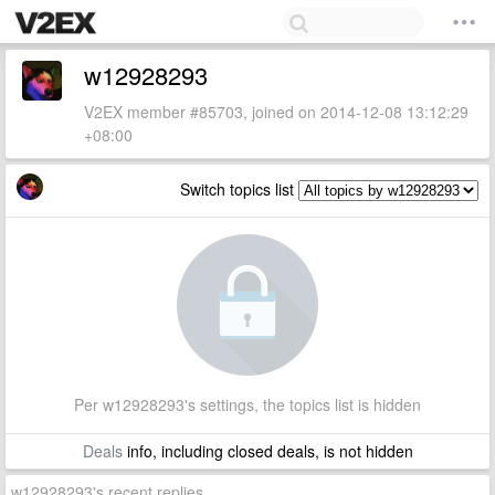
w12928293
V2EX member #85703, joined on 2014-12-08 13:12:29
+08:00
Switch topics list
Per w12928293's settings, the topics list is hidden
Deals
info, including closed deals, is not hidden
w12928293's recent replies