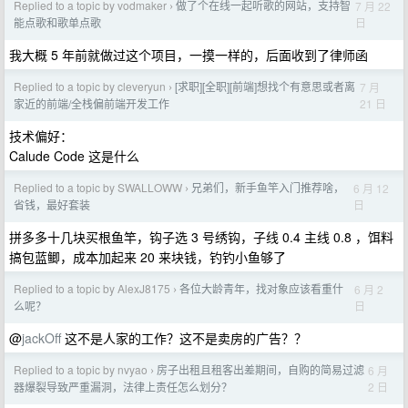
Replied to a topic by vodmaker
做了个在线一起听歌的网站，支持智
7 月 22
›
日
能点歌和歌单点歌
我大概 5 年前就做过这个项目，一摸一样的，后面收到了律师函
Replied to a topic by cleveryun
[求职][全职][前端]想找个有意思或者离
7 月
›
21 日
家近的前端/全栈偏前端开发工作
技术偏好：
Calude Code 这是什么
Replied to a topic by SWALLOWW
兄弟们，新手鱼竿入门推荐啥，
6 月 12
›
日
省钱，最好套装
拼多多十几块买根鱼竿，钩子选 3 号绣钩，子线 0.4 主线 0.8 ，饵料
搞包蓝鲫，成本加起来 20 来块钱，钓钓小鱼够了
Replied to a topic by AlexJ8175
各位大龄青年，找对象应该看重什
6 月 2
›
日
么呢？
@
jackOff
这不是人家的工作？这不是卖房的广告？？
Replied to a topic by nvyao
房子出租且租客出差期间，自购的简易过滤
6 月
›
2 日
器爆裂导致严重漏洞，法律上责任怎么划分？