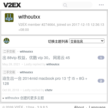
withoutxx
V2EX member #274664, joined on 2017-12-15 12:36:13
+08:00
切换主题列表
二手交易
•
withoutxx
出 88vip 权益，优酷 vip 30， 网易云 45
1
May 28, 2021 • Lastly replied by
withoutxx
二手交易
•
withoutxx
迫生出一台 2014mid macbook pro 13 寸 i5 + 8G +
2
128
Oct 30, 2018 • Lastly replied by
chztv
withoutxx 创建的更多主题
»
© 2026 V2EX · 12ms · 3.9.8.5
About
·
Language