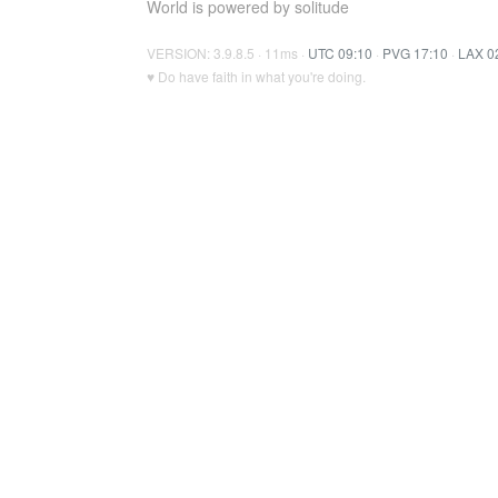
World is powered by solitude
VERSION: 3.9.8.5 · 11ms ·
UTC 09:10
·
PVG 17:10
·
LAX 0
♥ Do have faith in what you're doing.