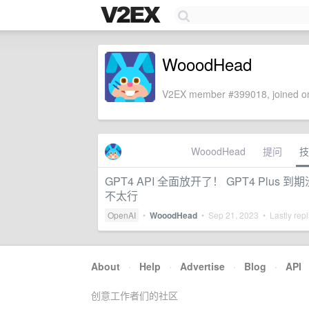
WooodHead
V2EX member #399018, joined on
WooodHead
提问
技
GPT4 API 全面放开了！ GPT4 Plus 
不太行
OpenAI
•
WooodHead
•
Sep 21, 2023
• Lastly rep
About
·
Help
·
Advertise
·
Blog
·
API
创意工作者们的社区