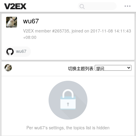
wu67
V2EX member #265735, joined on 2017-11-08 14:11:43
+08:00
wu67
切换主题列表
Per wu67's settings, the topics list is hidden