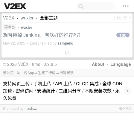
V2EX
wuxier
全部主题
主题总数
1
›
›
程序员
•
wuxier
想替换掉 Jenkins，有啥好的推荐吗？
100
May 22, 2025 • Lastly replied by
sampeng
1/1
© 2026 V2EX · 8ms · 3.9.8.5
About
·
Language
蒲公英 - 🚀上传App→生成二维码→扫码安装
支持网页上传 / 手机上传 / API 上传 / CI-CD 集成 / 全球 CDN
›
加速 / 密码访问 / 安装统计 / 二维码分享 / 不限安装次数 / 永
久免费
Promoted by
mzshxz
PRO