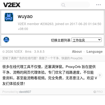
wuyao
V2EX member #236263, joined on 2017-06-20 01:04:50
+08:00
切换主题列表
© 2026 V2EX · 8ms · 3.9.8.5
About
·
Language
受够了满屏广告的在线代理？我做了一个干净、快速的 ProxyOrb
很多在线代理工具不仅慢，还塞满弹窗。ProxyOrb 旨在提供
干净、流畅的网页代理体验。专门优化了线路速度，不仅能
›
查资料，甚至能流畅看视频。完全免费，无恶意注入。欢迎 V
友们体验反馈！
Promoted by
david937
PRO